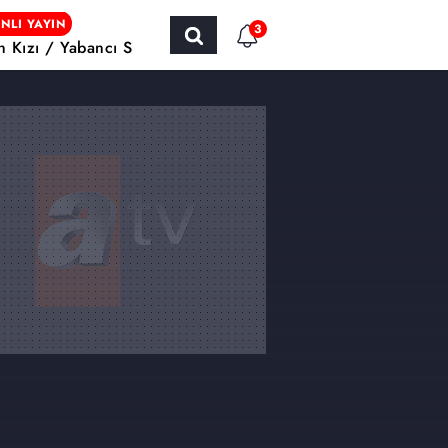
NLI YAYIN
3
ın Kızı / Yabancı Sinema