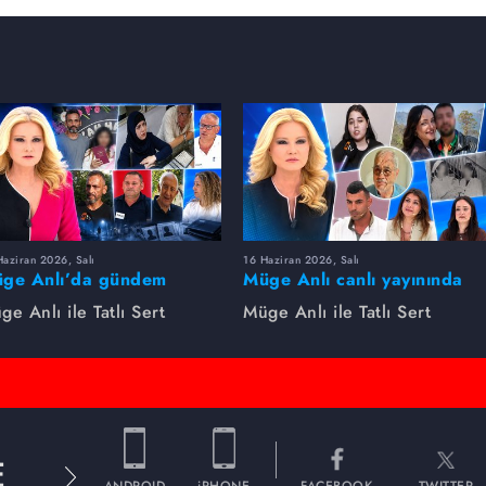
aziran 2026, Salı
16 Haziran 2026, Salı
ge Anlı’da gündem
Müge Anlı canlı yayınında
rsıldı! Kayıp dosyaları ve
dikkat çeken gelişmeler
ge Anlı ile Tatlı Sert
Müge Anlı ile Tatlı Sert
le ihanetleri herkesi şoke
yaşandı. Kayıp,
i!
dolandırıcılık iddiası ve
şüpheli ölüm...
E