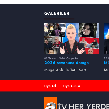
GALERİLER
08 Temmuz 2026, Çarşamba
23 H
2026 sezonuna damga
Mü
vuran 5 Müge Anlı
sa
Müge Anlı ile Tatlı Sert
Mü
dosyası...
ai
ett
Üye Ol
Üye Girişi
HER YERD