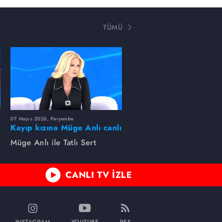
TÜMÜ
07 Mayıs 2026, Perşembe
Kayıp kızına Müge Anlı canlı
yayında kavuştu
Müge Anlı ile Tatlı Sert
CANLI TV İZLE