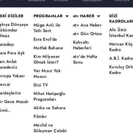
ANDROID
iPHONE
FACEBOOK
TWITTER
SKİ DİZİLER
PROGRAMLAR
atv HABER
DİZİ
KADROLAR
şkıya Dünyaya
Müge Anlı ile
atv Ana Haber
Altı Üstü
ükümdar
Tatlı Sert
atv Gün Ortası
İstanbul Ka
lmaz
Esra Erol'da
Kahvaltı
Mercan Köş
aradayı
Mutfak Bahane
Haberleri
Kadro
ara Para Aşk
Kim Milyoner
atv'de Hafta
A.B.İ. Kadr
en Anlat
Olmak İster?
Sonu
Kuruluş Or
aradeniz
Var Mısın Yok
Kadro
vrupa Yakası
Musun
ercai
Dizi TV
ardeşlerim
Nihat Hatipoğlu
Programları
ir Gece Masalı
Akika ve Sahara
ümü..
Filmler
Mevlid ve
Süleyman Çelebi