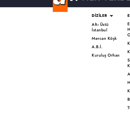
DİZİLER
E
E
Altı Üstü
H
İstanbul
O
Mercan Köşk
K
A.B.İ.
K
Kuruluş Orhan
S
K
A
H
K
B
T