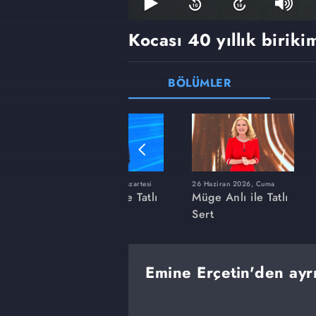
Kocası 40 yıllık birikim
BÖLÜMLER
ı
8 Haziran 2026, Pazartesi
26 Haziran 2026, Cuma
 Tatlı
Müge Anlı ile Tatlı
Müge Anlı ile Tatlı
Sert
Sert
Emine Erçetin'den ayr