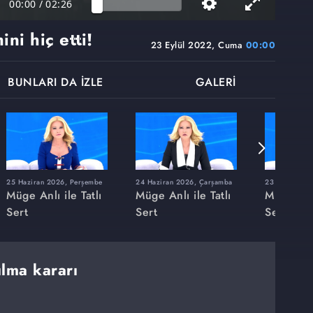
00:00
/
02:26
ini hiç etti!
23 Eylül 2022, Cuma
00:00
BUNLARI DA İZLE
GALERİ
25 Haziran 2026, Perşembe
24 Haziran 2026, Çarşamba
23 Haziran 20
Müge Anlı ile Tatlı
Müge Anlı ile Tatlı
Müge Anlı
Sert
Sert
Sert
ılma kararı