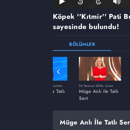
Köpek ''Kıtmir'' Pati B
sayesinde bulundu!
BÖLÜMLER
ı
8 Haziran 2026, Pazartesi
26 Haziran 2026, Cuma
 Tatlı
Müge Anlı ile Tatlı
Müge Anlı ile Tatlı
Sert
Sert
Müge Anlı İle Tatlı Se