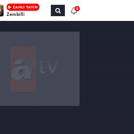
CANLI YAYIN
5
Zembilli