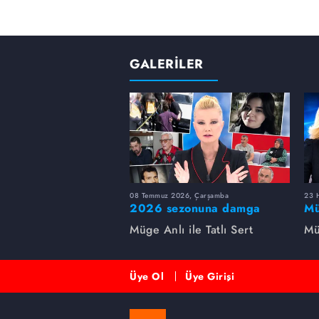
GALERİLER
08 Temmuz 2026, Çarşamba
23 H
2026 sezonuna damga
Mü
vuran 5 Müge Anlı
sa
Müge Anlı ile Tatlı Sert
Mü
dosyası...
ai
ett
Üye Ol
Üye Girişi