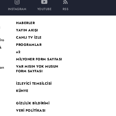
INSTAGRAM
YOUTUBE
RSS
HABERLER
I
YAYIN AKIŞI
CANLI TV İZLE
dro
PROGRAMLAR
k
a2
MİLYONER FORM SAYFASI
o
VAR MISIN YOK MUSUN
han
FORM SAYFASI
İZLEYİCİ TEMSİLCİSİ
KÜNYE
GİZLİLİK BİLDİRİMİ
VERİ POLİTİKASI