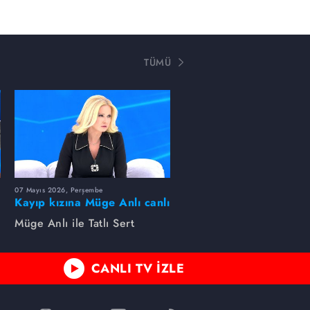
TÜMÜ
07 Mayıs 2026, Perşembe
Kayıp kızına Müge Anlı canlı
yayında kavuştu
Müge Anlı ile Tatlı Sert
CANLI TV İZLE