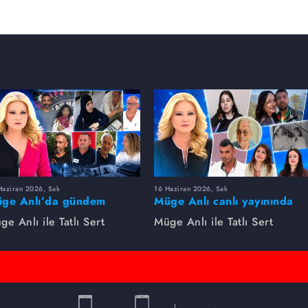
aziran 2026, Salı
16 Haziran 2026, Salı
ge Anlı’da gündem
Müge Anlı canlı yayınında
rsıldı! Kayıp dosyaları ve
dikkat çeken gelişmeler
ge Anlı ile Tatlı Sert
Müge Anlı ile Tatlı Sert
le ihanetleri herkesi şoke
yaşandı. Kayıp,
i!
dolandırıcılık iddiası ve
şüpheli ölüm...