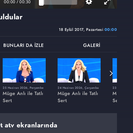
00:00
/
00:30
uldular
18 Eylül 2017, Pazartesi
00:00
BUNLARI DA İZLE
GALERİ
25 Haziran 2026, Perşembe
24 Haziran 2026, Çarşamba
23 Haziran 20
Müge Anlı ile Tatlı
Müge Anlı ile Tatlı
Müge Anlı
Sert
Sert
Sert
rt atv ekranlarında