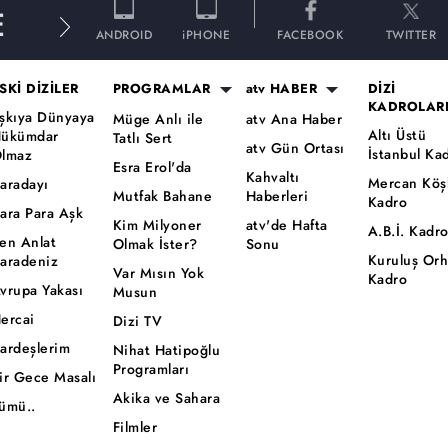
E
ANDROID
iPHONE
FACEBOOK
TWITTER
SKİ DİZİLER
PROGRAMLAR
atv HABER
DİZİ
KADROLAR
şkıya Dünyaya
Müge Anlı ile
atv Ana Haber
Altı Üstü
ükümdar
Tatlı Sert
atv Gün Ortası
İstanbul Ka
lmaz
Esra Erol'da
Kahvaltı
Mercan Köş
aradayı
Mutfak Bahane
Haberleri
Kadro
ara Para Aşk
Kim Milyoner
atv'de Hafta
A.B.İ. Kadr
en Anlat
Olmak İster?
Sonu
Kuruluş Or
aradeniz
Var Mısın Yok
Kadro
vrupa Yakası
Musun
ercai
Dizi TV
ardeşlerim
Nihat Hatipoğlu
Programları
ir Gece Masalı
Akika ve Sahara
ümü..
Filmler