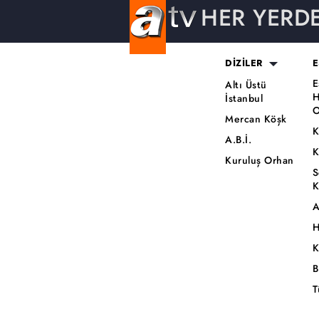
HER YERD
DİZİLER
E
E
Altı Üstü
H
İstanbul
O
Mercan Köşk
K
A.B.İ.
K
Kuruluş Orhan
S
K
A
H
K
B
T