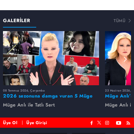
GALERİLER
TÜMÜ
08 Temmuz 2026, Çarşamba
23 Haziran 2026, S
2026 sezonuna damga vuran 5 Müge
Müge Anlı’d
Anlı dosyası...
dosyaları ve
Müge Anlı ile Tatlı Sert
Müge Anlı ile
etti!
Üye Ol
Üye Girişi