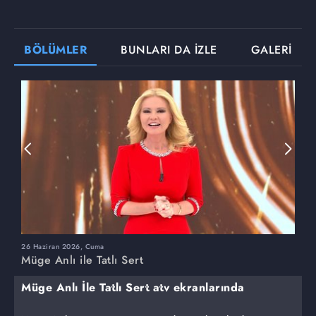
BÖLÜMLER
BUNLARI DA İZLE
GALERİ
26 Haziran 2026, Cuma
2
Müge Anlı ile Tatlı Sert
M
Müge Anlı İle Tatlı Sert atv ekranlarında