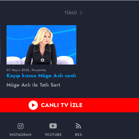
TÜMÜ
07 Mayıs 2026, Perşembe
Kayıp kızına Müge Anlı canlı
yayında kavuştu
Müge Anlı ile Tatlı Sert
CANLI TV İZLE
INSTAGRAM
YOUTUBE
RSS