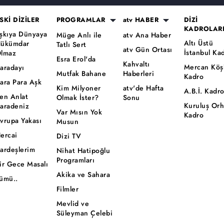
SKİ DİZİLER
PROGRAMLAR
atv HABER
DİZİ
KADROLAR
şkıya Dünyaya
Müge Anlı ile
atv Ana Haber
Altı Üstü
ükümdar
Tatlı Sert
atv Gün Ortası
İstanbul Ka
lmaz
Esra Erol'da
Kahvaltı
Mercan Köş
aradayı
Mutfak Bahane
Haberleri
Kadro
ara Para Aşk
Kim Milyoner
atv'de Hafta
A.B.İ. Kadr
en Anlat
Olmak İster?
Sonu
Kuruluş Or
aradeniz
Var Mısın Yok
Kadro
vrupa Yakası
Musun
ercai
Dizi TV
ardeşlerim
Nihat Hatipoğlu
Programları
ir Gece Masalı
Akika ve Sahara
ümü..
Filmler
Mevlid ve
Süleyman Çelebi