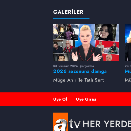
GALERİLER
08 Temmuz 2026, Çarşamba
23 H
2026 sezonuna damga
Mü
vuran 5 Müge Anlı
sa
Müge Anlı ile Tatlı Sert
Mü
dosyası...
ai
ett
Üye Ol
Üye Girişi
HER YERD