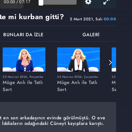
00:00
/
07:17
e mi kurban gitti?
2 Mart 2021, Salı
00:00
BUNLARI DA İZLE
GALERİ
25 Haziran 2026, Perşembe
24 Haziran 2026, Çarşamba
23 Haziran 20
Müge Anlı ile Tatlı
Müge Anlı ile Tatlı
Müge Anlı
Sert
Sert
Sert
t en son arkadaşının evinde görülmüştü. O eve
İddiaların odağındaki Cüneyt kayıplara karıştı.