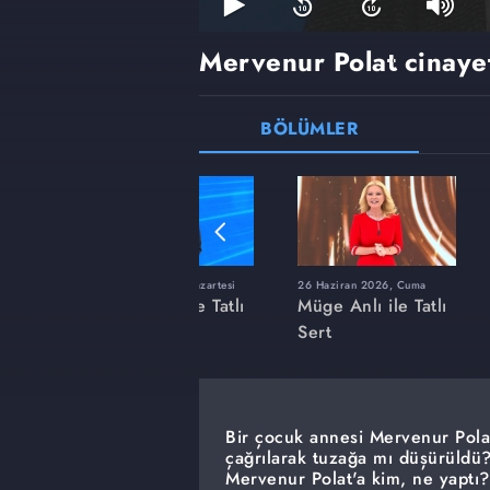
Mervenur Polat cinayet
BÖLÜMLER
ı
8 Haziran 2026, Pazartesi
26 Haziran 2026, Cuma
 Tatlı
Müge Anlı ile Tatlı
Müge Anlı ile Tatlı
Sert
Sert
Bir çocuk annesi Mervenur Pola
çağrılarak tuzağa mı düşürüldü? 
Mervenur Polat'a kim, ne yaptı?