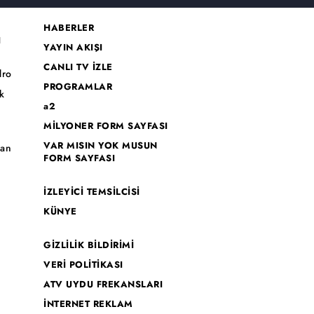
HABERLER
I
YAYIN AKIŞI
CANLI TV İZLE
dro
PROGRAMLAR
k
a2
MİLYONER FORM SAYFASI
o
VAR MISIN YOK MUSUN
han
FORM SAYFASI
İZLEYİCİ TEMSİLCİSİ
KÜNYE
GİZLİLİK BİLDİRİMİ
VERİ POLİTİKASI
ATV UYDU FREKANSLARI
İNTERNET REKLAM