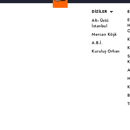
DİZİLER
E
E
Altı Üstü
H
İstanbul
O
Mercan Köşk
K
A.B.İ.
K
Kuruluş Orhan
S
K
A
H
K
B
T