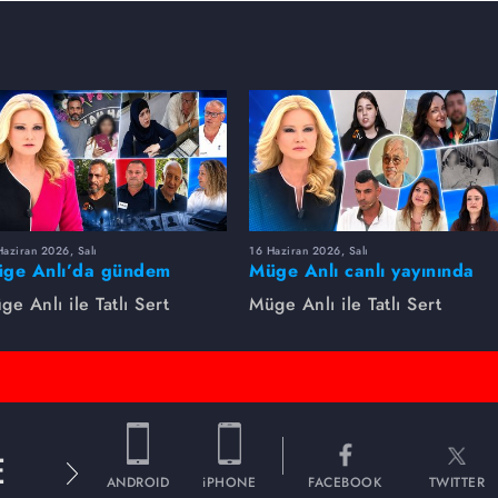
aziran 2026, Salı
16 Haziran 2026, Salı
ge Anlı’da gündem
Müge Anlı canlı yayınında
rsıldı! Kayıp dosyaları ve
dikkat çeken gelişmeler
ge Anlı ile Tatlı Sert
Müge Anlı ile Tatlı Sert
le ihanetleri herkesi şoke
yaşandı. Kayıp,
i!
dolandırıcılık iddiası ve
şüpheli ölüm...
E
ANDROID
iPHONE
FACEBOOK
TWITTER