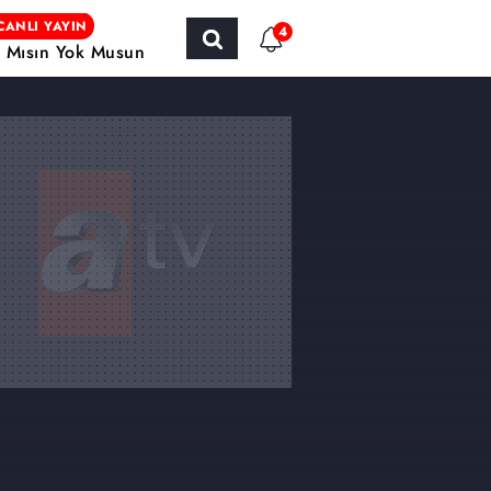
CANLI YAYIN
4
r Mısın Yok Musun