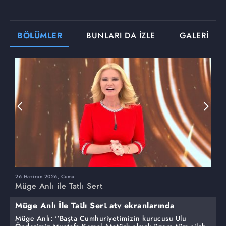
BÖLÜMLER
BUNLARI DA İZLE
GALERİ
26 Haziran 2026, Cuma
2
Müge Anlı ile Tatlı Sert
M
Müge Anlı İle Tatlı Sert atv ekranlarında
Müge Anlı: ''Başta Cumhuriyetimizin kurucusu Ulu