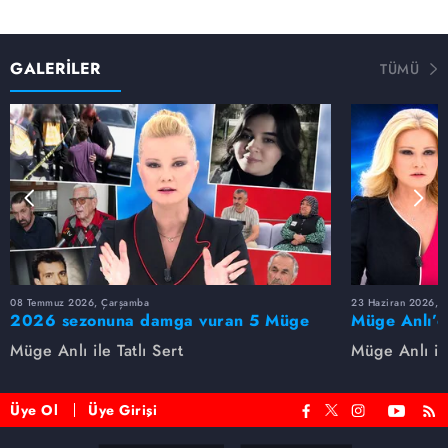
GALERİLER
TÜMÜ
08 Temmuz 2026, Çarşamba
23 Haziran 2026, S
2026 sezonuna damga vuran 5 Müge
Müge Anlı’d
Anlı dosyası...
dosyaları ve
Müge Anlı ile Tatlı Sert
Müge Anlı ile
etti!
Üye Ol
Üye Girişi