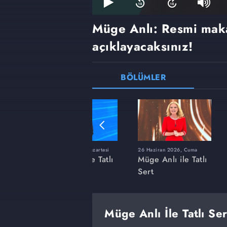
Müge Anlı: Resmi mak
açıklayacaksınız!
BÖLÜMLER
ı
8 Haziran 2026, Pazartesi
26 Haziran 2026, Cuma
 Tatlı
Müge Anlı ile Tatlı
Müge Anlı ile Tatlı
Sert
Sert
Müge Anlı İle Tatlı Se