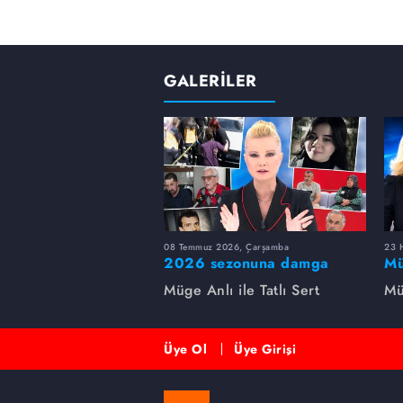
GALERİLER
08 Temmuz 2026, Çarşamba
23 H
2026 sezonuna damga
Mü
vuran 5 Müge Anlı
sa
Müge Anlı ile Tatlı Sert
Mü
dosyası...
ai
ett
Üye Ol
Üye Girişi