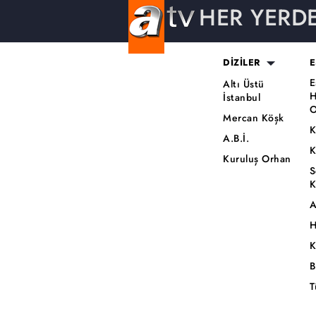
HER YERD
DİZİLER
E
E
Altı Üstü
H
İstanbul
O
Mercan Köşk
K
A.B.İ.
K
Kuruluş Orhan
S
K
A
H
K
B
T