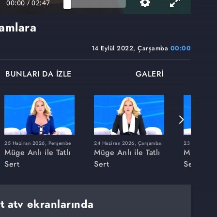
00:00
/
02:47
amlara
14 Eylül 2022, Çarşamba
00:00
BUNLARI DA İZLE
GALERİ
25 Haziran 2026, Perşembe
24 Haziran 2026, Çarşamba
23 Haziran 20
Müge Anlı ile Tatlı
Müge Anlı ile Tatlı
Müge Anlı
Sert
Sert
Sert
rt atv ekranlarında