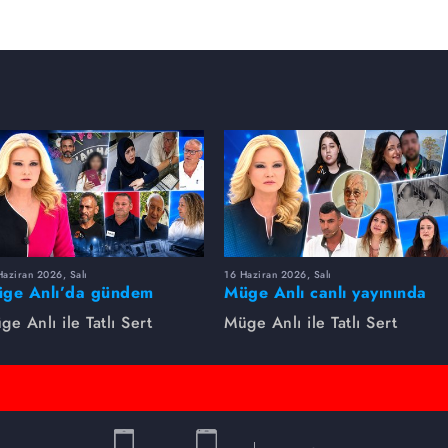
aziran 2026, Salı
16 Haziran 2026, Salı
ge Anlı’da gündem
Müge Anlı canlı yayınında
rsıldı! Kayıp dosyaları ve
dikkat çeken gelişmeler
ge Anlı ile Tatlı Sert
Müge Anlı ile Tatlı Sert
le ihanetleri herkesi şoke
yaşandı. Kayıp,
i!
dolandırıcılık iddiası ve
şüpheli ölüm...