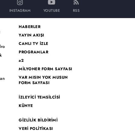
INSTAGRAM
YOUTUBE
RSS
HABERLER
I
YAYIN AKIŞI
CANLI TV İZLE
dro
PROGRAMLAR
k
a2
MİLYONER FORM SAYFASI
o
VAR MISIN YOK MUSUN
han
FORM SAYFASI
İZLEYİCİ TEMSİLCİSİ
KÜNYE
GİZLİLİK BİLDİRİMİ
VERİ POLİTİKASI