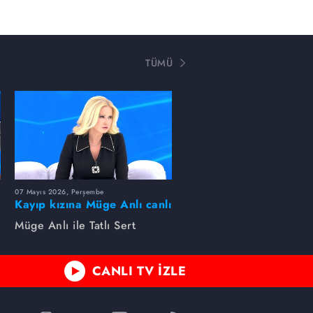
TÜMÜ
07 Mayıs 2026, Perşembe
Kayıp kızına Müge Anlı canlı
yayında kavuştu
Müge Anlı ile Tatlı Sert
CANLI TV İZLE