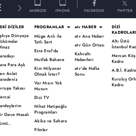
E
ANDROID
iPHONE
FACEBOOK
TWITTER
SKİ DİZİLER
PROGRAMLAR
atv HABER
DİZİ
KADROLAR
şkıya Dünyaya
Müge Anlı ile
atv Ana Haber
Altı Üstü
ükümdar
Tatlı Sert
atv Gün Ortası
İstanbul Ka
lmaz
Esra Erol'da
Kahvaltı
Mercan Köş
aradayı
Mutfak Bahane
Haberleri
Kadro
ara Para Aşk
Kim Milyoner
atv'de Hafta
A.B.İ. Kadr
en Anlat
Olmak İster?
Sonu
Kuruluş Or
aradeniz
Var Mısın Yok
Kadro
vrupa Yakası
Musun
ercai
Dizi TV
ardeşlerim
Nihat Hatipoğlu
Programları
ir Gece Masalı
Akika ve Sahara
ümü..
Filmler