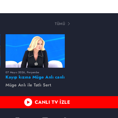
TÜMÜ
07 Mayıs 2026, Perşembe
Kayıp kızına Müge Anlı canlı
yayında kavuştu
Müge Anlı ile Tatlı Sert
CANLI TV İZLE