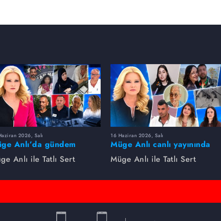
aziran 2026, Salı
16 Haziran 2026, Salı
ge Anlı’da gündem
Müge Anlı canlı yayınında
rsıldı! Kayıp dosyaları ve
dikkat çeken gelişmeler
ge Anlı ile Tatlı Sert
Müge Anlı ile Tatlı Sert
le ihanetleri herkesi şoke
yaşandı. Kayıp,
i!
dolandırıcılık iddiası ve
şüpheli ölüm...