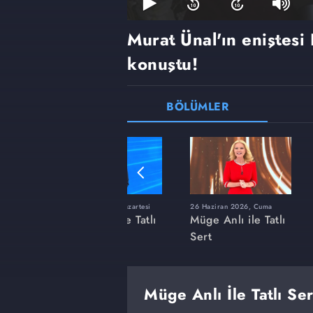
Murat Ünal'ın eniştesi
konuştu!
BÖLÜMLER
ı
8 Haziran 2026, Pazartesi
26 Haziran 2026, Cuma
 Tatlı
Müge Anlı ile Tatlı
Müge Anlı ile Tatlı
Sert
Sert
Müge Anlı İle Tatlı Se