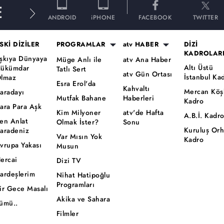
E
ANDROID
iPHONE
FACEBOOK
TWITTER
SKİ DİZİLER
PROGRAMLAR
atv HABER
DİZİ
KADROLAR
şkıya Dünyaya
Müge Anlı ile
atv Ana Haber
Altı Üstü
ükümdar
Tatlı Sert
atv Gün Ortası
İstanbul Ka
lmaz
Esra Erol'da
Kahvaltı
Mercan Köş
aradayı
Mutfak Bahane
Haberleri
Kadro
ara Para Aşk
Kim Milyoner
atv'de Hafta
A.B.İ. Kadr
en Anlat
Olmak İster?
Sonu
Kuruluş Or
aradeniz
Var Mısın Yok
Kadro
vrupa Yakası
Musun
ercai
Dizi TV
ardeşlerim
Nihat Hatipoğlu
Programları
ir Gece Masalı
Akika ve Sahara
ümü..
Filmler