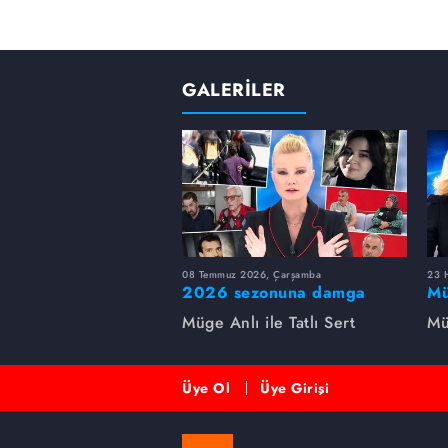
GALERİLER
08 Temmuz 2026, Çarşamba
23 H
2026 sezonuna damga
Mü
vuran 5 Müge Anlı
sa
Müge Anlı ile Tatlı Sert
Mü
dosyası...
ai
ett
Üye Ol
Üye Girişi