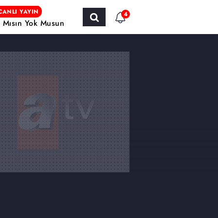
CANLI YAYIN
4
r Mısın Yok Musun