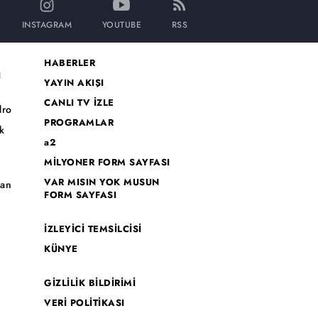
INSTAGRAM
YOUTUBE
RSS
HABERLER
I
YAYIN AKIŞI
CANLI TV İZLE
dro
PROGRAMLAR
k
a2
MİLYONER FORM SAYFASI
o
VAR MISIN YOK MUSUN
han
FORM SAYFASI
İZLEYİCİ TEMSİLCİSİ
KÜNYE
GİZLİLİK BİLDİRİMİ
VERİ POLİTİKASI