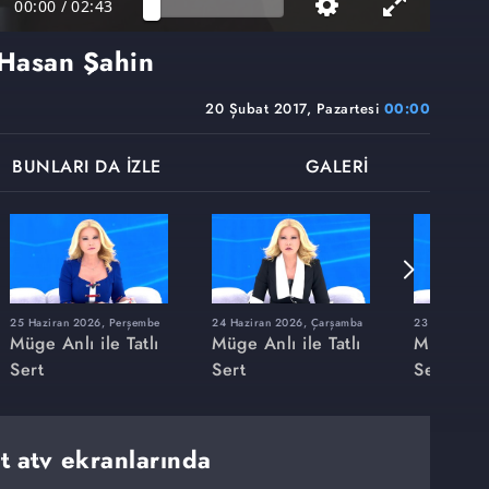
00:00
/
02:43
 Hasan Şahin
20 Şubat 2017, Pazartesi
00:00
BUNLARI DA İZLE
GALERİ
25 Haziran 2026, Perşembe
24 Haziran 2026, Çarşamba
23 Haziran 20
Müge Anlı ile Tatlı
Müge Anlı ile Tatlı
Müge Anlı
Sert
Sert
Sert
rt atv ekranlarında