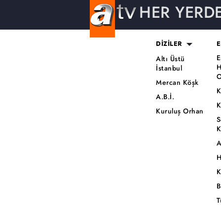
HER YERD
DİZİLER
E
E
Altı Üstü
H
İstanbul
O
Mercan Köşk
K
A.B.İ.
K
Kuruluş Orhan
S
K
A
H
K
B
T