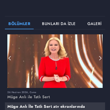
BÖLÜMLER
BUNLARI DA İZLE
GALERİ
26 Haziran 2026, Cuma
2
Müge Anlı ile Tatlı Sert
M
Müge Anlı İle Tatlı Sert atv ekranlarında