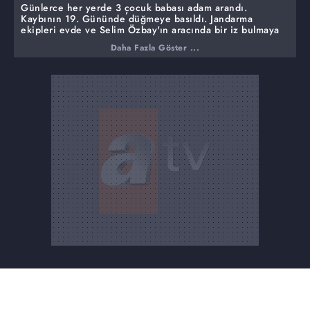
Günlerce her yerde 3 çocuk babası adam arandı.
Kaybının 19. Gününde düğmeye basıldı. Jandarma
ekipleri evde ve Selim Özbay'ın aracında bir iz bulmaya
çalıştılar... Olayla ilgili 5 kişi gözaltına alındı. Yeğeni
Daha Fazla Göster ...
Selim Özbay, sağlık kontrolüne götürülürken şüphelerin
gerçek olmadığını söyleyerek kuzenlerine seslendi.
Mustafa Özbay soruşturmasında sıcak saatler...