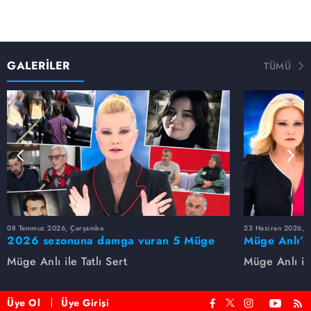
GALERİLER
TÜMÜ
08 Temmuz 2026, Çarşamba
23 Haziran 2026, S
2026 sezonuna damga vuran 5 Müge
Müge Anlı’d
Anlı dosyası...
dosyaları ve
Müge Anlı ile Tatlı Sert
Müge Anlı ile
etti!
Üye Ol
Üye Girişi