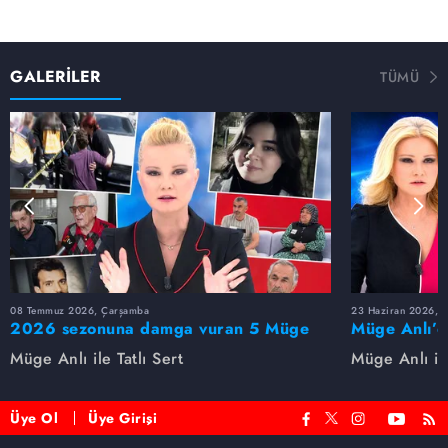
GALERİLER
TÜMÜ
08 Temmuz 2026, Çarşamba
23 Haziran 2026, S
2026 sezonuna damga vuran 5 Müge
Müge Anlı’d
Anlı dosyası...
dosyaları ve
Müge Anlı ile Tatlı Sert
Müge Anlı ile
etti!
Üye Ol
Üye Girişi