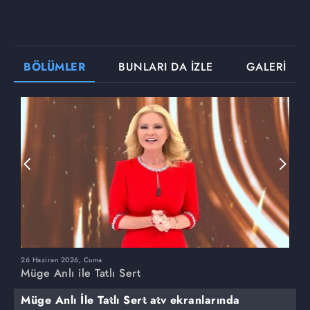
BÖLÜMLER
BUNLARI DA İZLE
GALERİ
26 Haziran 2026, Cuma
2
Müge Anlı ile Tatlı Sert
M
Müge Anlı İle Tatlı Sert atv ekranlarında