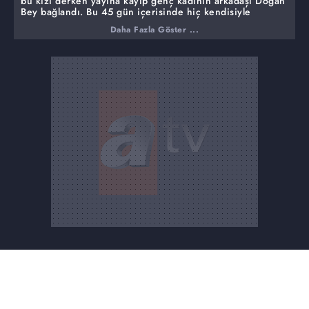
bu kızı derken yayına kayıp genç kadının arkadaşı Doğan
Bey bağlandı. Bu 45 gün içerisinde hiç kendisiyle
konuşmadığını, babasından kayıp olduğunu öğrendiğini
Daha Fazla Göster ...
söyledi. İntihar ettiğini düşündüğünü söyleyen adam
başka birşey bilmediğini söyledi.