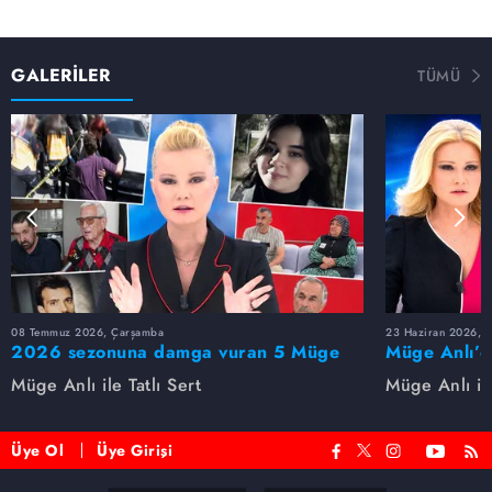
GALERİLER
TÜMÜ
08 Temmuz 2026, Çarşamba
23 Haziran 2026, S
2026 sezonuna damga vuran 5 Müge
Müge Anlı’d
Anlı dosyası...
dosyaları ve
Müge Anlı ile Tatlı Sert
Müge Anlı ile
etti!
Üye Ol
Üye Girişi