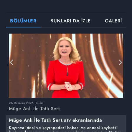
BÖLÜMLER
BUNLARI DA İZLE
GALERİ
26 Haziran 2026, Cuma
2
Müge Anlı ile Tatlı Sert
M
Müge Anlı İle Tatlı Sert atv ekranlarında
Kayınvalidesi ve kayınpederi babası ve annesi kaybetti