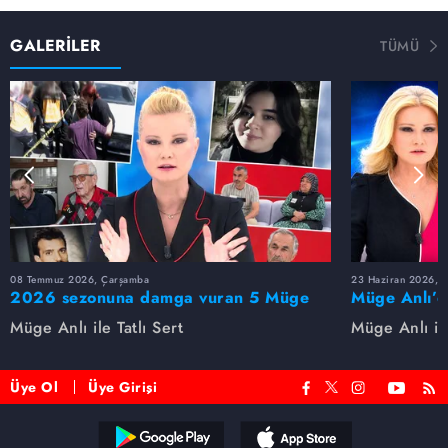
GALERİLER
TÜMÜ
08 Temmuz 2026, Çarşamba
23 Haziran 2026, S
2026 sezonuna damga vuran 5 Müge
Müge Anlı’d
Anlı dosyası...
dosyaları ve
Müge Anlı ile Tatlı Sert
Müge Anlı ile
etti!
Üye Ol
Üye Girişi
Reddet