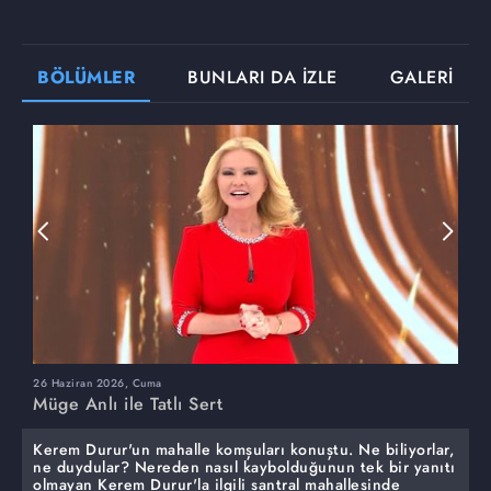
BÖLÜMLER
BUNLARI DA İZLE
GALERİ
26 Haziran 2026, Cuma
2
Müge Anlı ile Tatlı Sert
M
Kerem Durur'un mahalle komşuları konuştu. Ne biliyorlar,
ne duydular? Nereden nasıl kaybolduğunun tek bir yanıtı
olmayan Kerem Durur'la ilgili santral mahallesinde