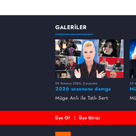
GALERİLER
08 Temmuz 2026, Çarşamba
23 H
2026 sezonuna damga
Mü
vuran 5 Müge Anlı
sa
Müge Anlı ile Tatlı Sert
Mü
dosyası...
ai
ett
Üye Ol
Üye Girişi