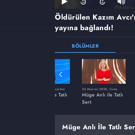
Öldürülen Kazım Avcı'
yayına bağlandı!
BÖLÜMLER
ı
8 Haziran 2026, Pazartesi
26 Haziran 2026, Cuma
 Tatlı
Müge Anlı ile Tatlı
Müge Anlı ile Tatlı
Sert
Sert
Müge Anlı İle Tatlı Se