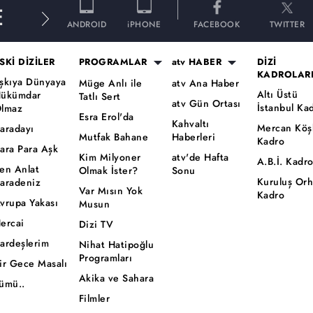
E
ANDROID
iPHONE
FACEBOOK
TWITTER
SKİ DİZİLER
PROGRAMLAR
atv HABER
DİZİ
KADROLAR
şkıya Dünyaya
Müge Anlı ile
atv Ana Haber
Altı Üstü
ükümdar
Tatlı Sert
atv Gün Ortası
İstanbul Ka
lmaz
Esra Erol'da
Kahvaltı
Mercan Köş
aradayı
Mutfak Bahane
Haberleri
Kadro
ara Para Aşk
Kim Milyoner
atv'de Hafta
A.B.İ. Kadr
en Anlat
Olmak İster?
Sonu
Kuruluş Or
aradeniz
Var Mısın Yok
Kadro
vrupa Yakası
Musun
ercai
Dizi TV
ardeşlerim
Nihat Hatipoğlu
Programları
ir Gece Masalı
Akika ve Sahara
ümü..
Filmler