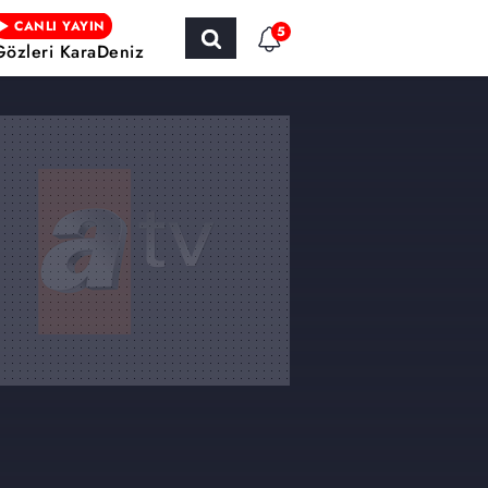
CANLI YAYIN
5
Gözleri KaraDeniz