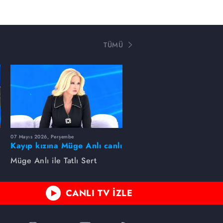
TÜMÜ
07 Mayıs 2026, Perşembe
Kayıp kızına Müge Anlı canlı
yayında kavuştu
Müge Anlı ile Tatlı Sert
CANLI TV İZLE