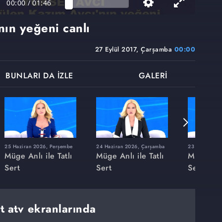
00:00
/
01:46
nın yeğeni canlı
27 Eylül 2017, Çarşamba
00:00
BUNLARI DA İZLE
GALERİ
25 Haziran 2026, Perşembe
24 Haziran 2026, Çarşamba
23 Haziran 20
Müge Anlı ile Tatlı
Müge Anlı ile Tatlı
Müge Anlı
Sert
Sert
Sert
rt atv ekranlarında