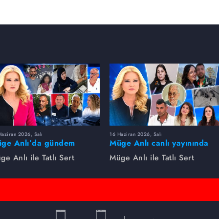
aziran 2026, Salı
16 Haziran 2026, Salı
ge Anlı’da gündem
Müge Anlı canlı yayınında
rsıldı! Kayıp dosyaları ve
dikkat çeken gelişmeler
ge Anlı ile Tatlı Sert
Müge Anlı ile Tatlı Sert
le ihanetleri herkesi şoke
yaşandı. Kayıp,
i!
dolandırıcılık iddiası ve
şüpheli ölüm...