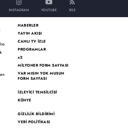
INSTAGRAM
YOUTUBE
RSS
HABERLER
I
YAYIN AKIŞI
CANLI TV İZLE
dro
PROGRAMLAR
k
a2
MİLYONER FORM SAYFASI
o
VAR MISIN YOK MUSUN
han
FORM SAYFASI
İZLEYİCİ TEMSİLCİSİ
KÜNYE
GİZLİLİK BİLDİRİMİ
VERİ POLİTİKASI