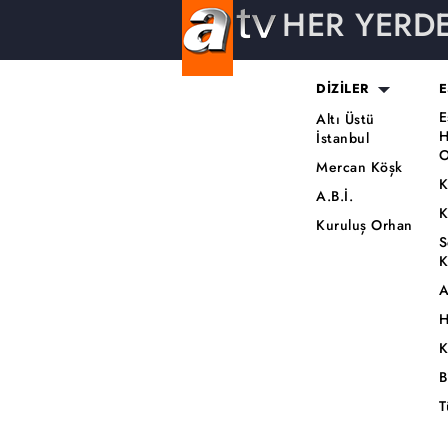
HER YERD
DİZİLER
E
E
Altı Üstü
H
İstanbul
O
Mercan Köşk
K
A.B.İ.
K
Kuruluş Orhan
S
K
A
H
K
B
T