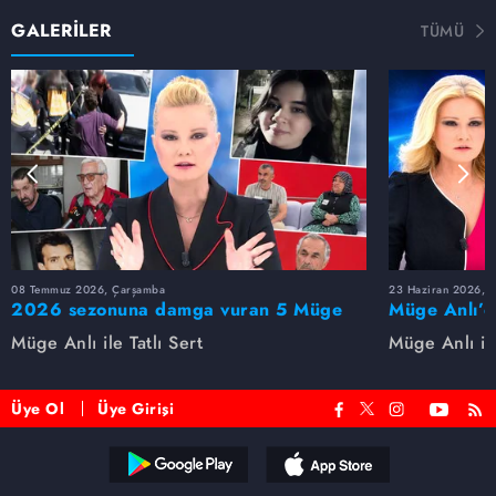
GALERİLER
TÜMÜ
08 Temmuz 2026, Çarşamba
23 Haziran 2026, S
2026 sezonuna damga vuran 5 Müge
Müge Anlı’d
Anlı dosyası...
dosyaları ve
Müge Anlı ile Tatlı Sert
Müge Anlı ile
etti!
Üye Ol
Üye Girişi
Reddet