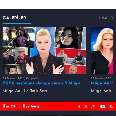
GALERİLER
TÜMÜ
08 Temmuz 2026, Çarşamba
23 Haziran 2026, S
2026 sezonuna damga vuran 5 Müge
Müge Anlı’d
Anlı dosyası...
dosyaları ve
Müge Anlı ile Tatlı Sert
Müge Anlı ile
etti!
Üye Ol
Üye Girişi