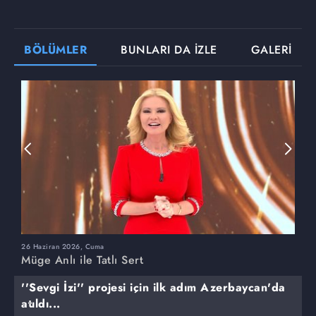
BÖLÜMLER
BUNLARI DA İZLE
GALERİ
26 Haziran 2026, Cuma
2
Müge Anlı ile Tatlı Sert
M
''Sevgi İzi'' projesi için ilk adım Azerbaycan'da
atıldı...