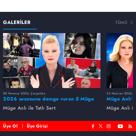
GALERİLER
TÜMÜ
08 Temmuz 2026, Çarşamba
23 Haziran 2026, S
2026 sezonuna damga vuran 5 Müge
Müge Anlı’d
Anlı dosyası...
dosyaları ve
Müge Anlı ile Tatlı Sert
Müge Anlı ile
etti!
Üye Ol
Üye Girişi