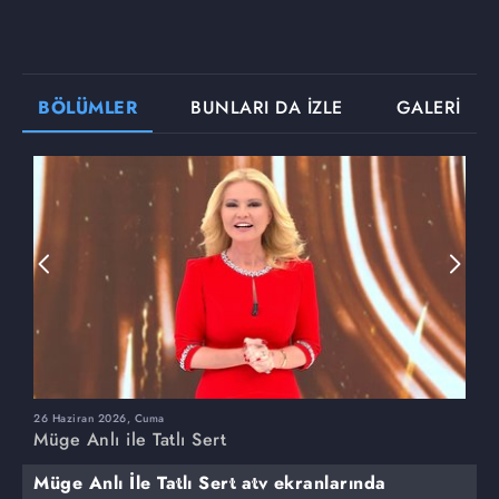
BÖLÜMLER
BUNLARI DA İZLE
GALERİ
26 Haziran 2026, Cuma
2
Müge Anlı ile Tatlı Sert
M
Müge Anlı İle Tatlı Sert atv ekranlarında