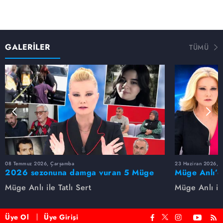
GALERİLER
TÜMÜ
08 Temmuz 2026, Çarşamba
23 Haziran 2026, S
2026 sezonuna damga vuran 5 Müge
Müge Anlı’d
Anlı dosyası...
dosyaları ve
Müge Anlı ile Tatlı Sert
Müge Anlı ile
etti!
Üye Ol
Üye Girişi