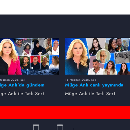
aziran 2026, Salı
16 Haziran 2026, Salı
ge Anlı’da gündem
Müge Anlı canlı yayınında
rsıldı! Kayıp dosyaları ve
dikkat çeken gelişmeler
ge Anlı ile Tatlı Sert
Müge Anlı ile Tatlı Sert
le ihanetleri herkesi şoke
yaşandı. Kayıp,
i!
dolandırıcılık iddiası ve
şüpheli ölüm...