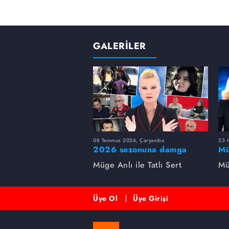
GALERİLER
08 Temmuz 2026, Çarşamba
23 H
2026 sezonuna damga
Mü
vuran 5 Müge Anlı
sa
Müge Anlı ile Tatlı Sert
Mü
dosyası...
ai
ett
Üye Ol
Üye Girişi