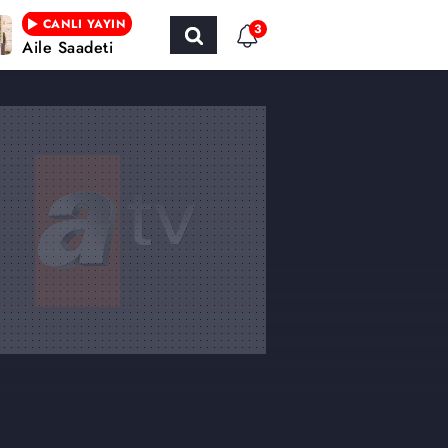
CANLI YAYIN
3
Aile Saadeti