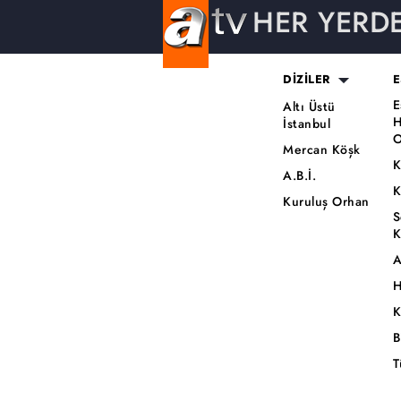
HER YERD
DİZİLER
E
E
Altı Üstü
H
İstanbul
O
Mercan Köşk
K
A.B.İ.
K
Kuruluş Orhan
S
K
A
H
K
B
T