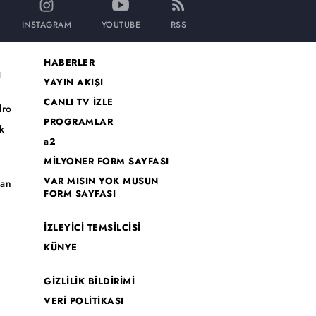
INSTAGRAM
YOUTUBE
RSS
HABERLER
I
YAYIN AKIŞI
CANLI TV İZLE
dro
PROGRAMLAR
k
a2
MİLYONER FORM SAYFASI
o
VAR MISIN YOK MUSUN
han
FORM SAYFASI
İZLEYİCİ TEMSİLCİSİ
KÜNYE
GİZLİLİK BİLDİRİMİ
VERİ POLİTİKASI