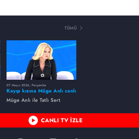
TÜMÜ
07 Mayıs 2026, Perşembe
Kayıp kızına Müge Anlı canlı
yayında kavuştu
Müge Anlı ile Tatlı Sert
CANLI TV İZLE