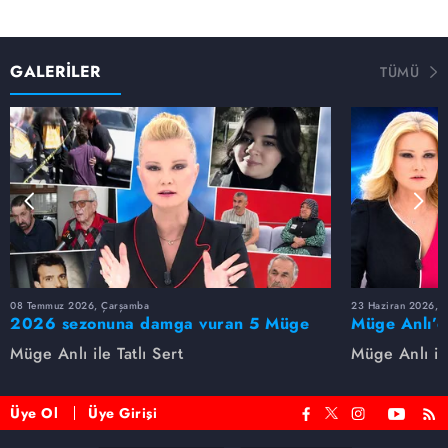
GALERİLER
TÜMÜ
08 Temmuz 2026, Çarşamba
23 Haziran 2026, S
2026 sezonuna damga vuran 5 Müge
Müge Anlı’d
Anlı dosyası...
dosyaları ve
Müge Anlı ile Tatlı Sert
Müge Anlı ile
etti!
Üye Ol
Üye Girişi