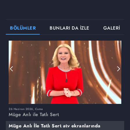
BÖLÜMLER
BUNLARI DA İZLE
GALERİ
26 Haziran 2026, Cuma
2
Müge Anlı ile Tatlı Sert
M
Müge Anlı İle Tatlı Sert atv ekranlarında