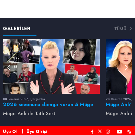
GALERİLER
TÜMÜ
08 Temmuz 2026, Çarşamba
23 Haziran 2026, S
2026 sezonuna damga vuran 5 Müge
Müge Anlı’d
Anlı dosyası...
dosyaları ve
Müge Anlı ile Tatlı Sert
Müge Anlı ile
etti!
Üye Ol
Üye Girişi