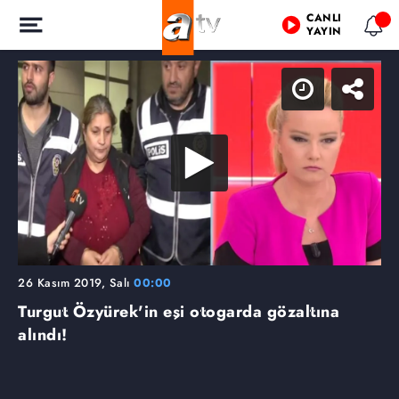
CANLI
YAYIN
26 Kasım 2019, Salı
00:00
Turgut Özyürek'in eşi otogarda gözaltına
alındı!