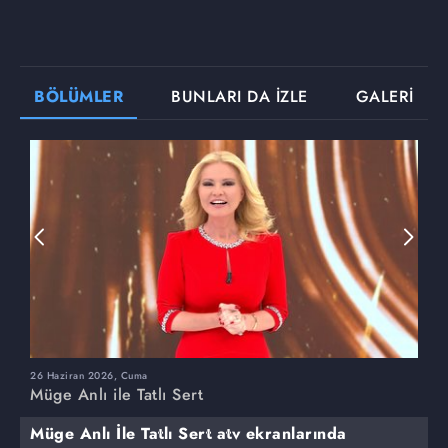
BÖLÜMLER
BUNLARI DA İZLE
GALERİ
26 Haziran 2026, Cuma
2
Müge Anlı ile Tatlı Sert
M
Müge Anlı İle Tatlı Sert atv ekranlarında