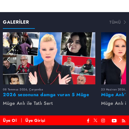
GALERİLER
TÜMÜ
08 Temmuz 2026, Çarşamba
23 Haziran 2026, S
2026 sezonuna damga vuran 5 Müge
Müge Anlı’d
Anlı dosyası...
dosyaları ve
Müge Anlı ile Tatlı Sert
Müge Anlı ile
etti!
Üye Ol
Üye Girişi