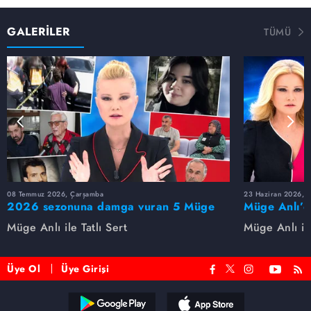
GALERİLER
TÜMÜ
08 Temmuz 2026, Çarşamba
23 Haziran 2026, S
2026 sezonuna damga vuran 5 Müge
Müge Anlı’d
Anlı dosyası...
dosyaları ve
Müge Anlı ile Tatlı Sert
Müge Anlı ile
etti!
Üye Ol
Üye Girişi
Reddet