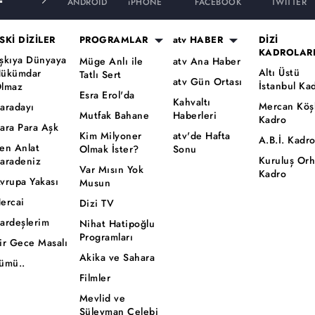
ANDROID
iPHONE
FACEBOOK
TWITTER
SKİ DİZİLER
PROGRAMLAR
atv HABER
DİZİ
KADROLAR
şkıya Dünyaya
Müge Anlı ile
atv Ana Haber
Altı Üstü
ükümdar
Tatlı Sert
atv Gün Ortası
İstanbul Ka
lmaz
Esra Erol'da
Kahvaltı
Mercan Köş
aradayı
Mutfak Bahane
Haberleri
Kadro
ara Para Aşk
Kim Milyoner
atv'de Hafta
A.B.İ. Kadr
en Anlat
Olmak İster?
Sonu
Kuruluş Or
aradeniz
Var Mısın Yok
Kadro
vrupa Yakası
Musun
ercai
Dizi TV
ardeşlerim
Nihat Hatipoğlu
Programları
ir Gece Masalı
Akika ve Sahara
ümü..
Filmler
Mevlid ve
Süleyman Çelebi