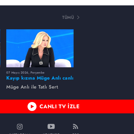
TÜMÜ
07 Mayıs 2026, Perşembe
Kayıp kızına Müge Anlı canlı
yayında kavuştu
Müge Anlı ile Tatlı Sert
CANLI TV İZLE