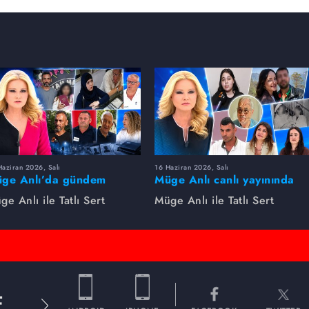
aziran 2026, Salı
16 Haziran 2026, Salı
ge Anlı’da gündem
Müge Anlı canlı yayınında
rsıldı! Kayıp dosyaları ve
dikkat çeken gelişmeler
ge Anlı ile Tatlı Sert
Müge Anlı ile Tatlı Sert
le ihanetleri herkesi şoke
yaşandı. Kayıp,
i!
dolandırıcılık iddiası ve
şüpheli ölüm...
E