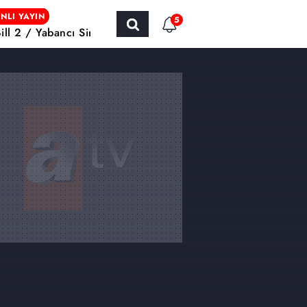
NLI YAYIN
5
Bill 2 / Yabancı Sinema