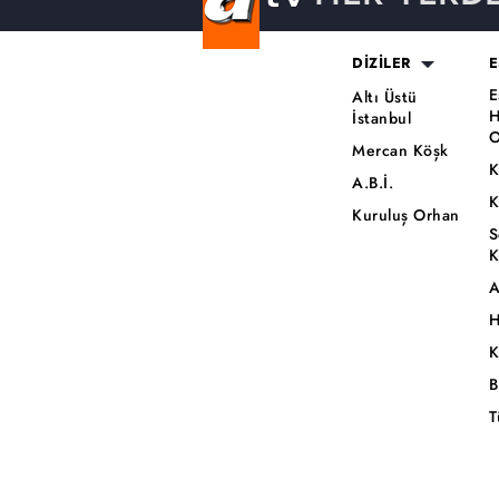
DİZİLER
E
E
Altı Üstü
H
İstanbul
O
Mercan Köşk
K
A.B.İ.
K
Kuruluş Orhan
S
K
A
H
K
B
T