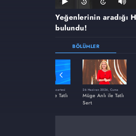
Yeğenlerinin aradığı 
bulundu!
BÖLÜMLER
ı
8 Haziran 2026, Pazartesi
26 Haziran 2026, Cuma
 Tatlı
Müge Anlı ile Tatlı
Müge Anlı ile Tatlı
Sert
Sert