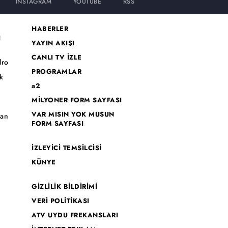
INSTAGRAM
YOUTUBE
RSS
HABERLER
I
YAYIN AKIŞI
CANLI TV İZLE
dro
PROGRAMLAR
k
a2
MİLYONER FORM SAYFASI
o
VAR MISIN YOK MUSUN
han
FORM SAYFASI
İZLEYİCİ TEMSİLCİSİ
KÜNYE
GİZLİLİK BİLDİRİMİ
VERİ POLİTİKASI
ATV UYDU FREKANSLARI