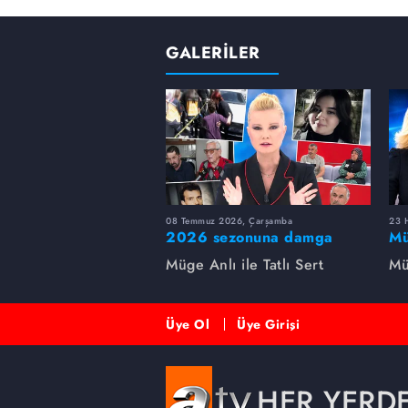
GALERİLER
08 Temmuz 2026, Çarşamba
23 H
2026 sezonuna damga
Mü
vuran 5 Müge Anlı
sa
Müge Anlı ile Tatlı Sert
Mü
dosyası...
ai
ett
Üye Ol
Üye Girişi
HER YERD