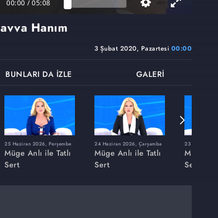
00:00
/
05:08
Havva Hanım
3 Şubat 2020, Pazartesi
00:00
BUNLARI DA İZLE
GALERİ
25 Haziran 2026, Perşembe
24 Haziran 2026, Çarşamba
23 Haziran 20
Müge Anlı ile Tatlı
Müge Anlı ile Tatlı
Müge Anlı
Sert
Sert
Sert