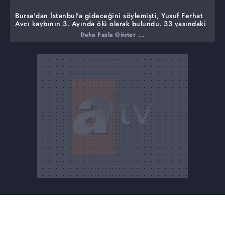
Bursa'dan İstanbul'a gideceğini söylemişti, Yusuf Ferhat
Avcı kaybının 3. Ayında ölü olarak bulundu. 33 yaşındaki
Sami Çakır ise 26 Şubat'ta Antalya'dan kaybolmuştu
Daha Fazla Göster ...
kaybının 14. Gününde ölü olarak bulundu.