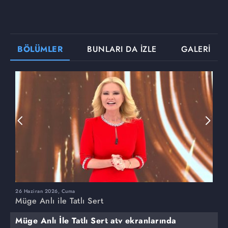
BÖLÜMLER
BUNLARI DA İZLE
GALERİ
26 Haziran 2026, Cuma
2
Müge Anlı ile Tatlı Sert
M
Müge Anlı İle Tatlı Sert atv ekranlarında