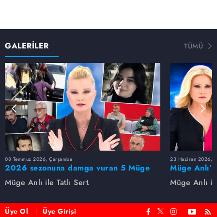
GALERİLER
TÜMÜ
08 Temmuz 2026, Çarşamba
23 Haziran 2026, S
2026 sezonuna damga vuran 5 Müge
Müge Anlı’d
Anlı dosyası...
dosyaları ve
Müge Anlı ile Tatlı Sert
Müge Anlı ile
etti!
Üye Ol
Üye Girişi