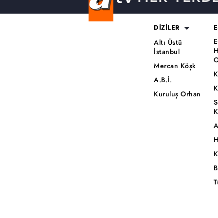
DİZİLER
E
E
Altı Üstü
H
İstanbul
O
Mercan Köşk
K
A.B.İ.
K
Kuruluş Orhan
S
K
A
H
K
B
T