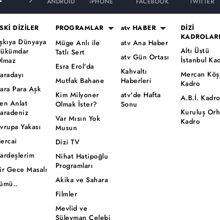
ANDROID
iPHONE
FACEBOOK
TWITTER
SKİ DİZİLER
PROGRAMLAR
atv HABER
DİZİ
KADROLAR
şkıya Dünyaya
Müge Anlı ile
atv Ana Haber
Altı Üstü
ükümdar
Tatlı Sert
atv Gün Ortası
İstanbul Ka
lmaz
Esra Erol'da
Kahvaltı
Mercan Köş
aradayı
Mutfak Bahane
Haberleri
Kadro
ara Para Aşk
Kim Milyoner
atv'de Hafta
A.B.İ. Kadr
en Anlat
Olmak İster?
Sonu
Kuruluş Or
aradeniz
Var Mısın Yok
Kadro
vrupa Yakası
Musun
ercai
Dizi TV
ardeşlerim
Nihat Hatipoğlu
Programları
ir Gece Masalı
Akika ve Sahara
ümü..
Filmler
Mevlid ve
Süleyman Çelebi