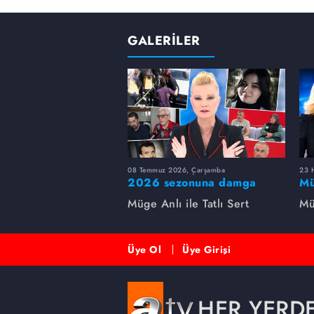
GALERİLER
08 Temmuz 2026, Çarşamba
23 H
2026 sezonuna damga
Mü
vuran 5 Müge Anlı
sa
Müge Anlı ile Tatlı Sert
Mü
dosyası...
ai
ett
Üye Ol
Üye Girişi
HER YERD