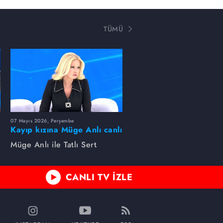
TÜMÜ
07 Mayıs 2026, Perşembe
Kayıp kızına Müge Anlı canlı
yayında kavuştu
Müge Anlı ile Tatlı Sert
CANLI TV İZLE