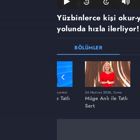
Yüzbinlerce kişi okur-
yolunda hızla ilerliyor!
BÖLÜMLER
ı
8 Haziran 2026, Pazartesi
26 Haziran 2026, Cuma
 Tatlı
Müge Anlı ile Tatlı
Müge Anlı ile Tatlı
Sert
Sert