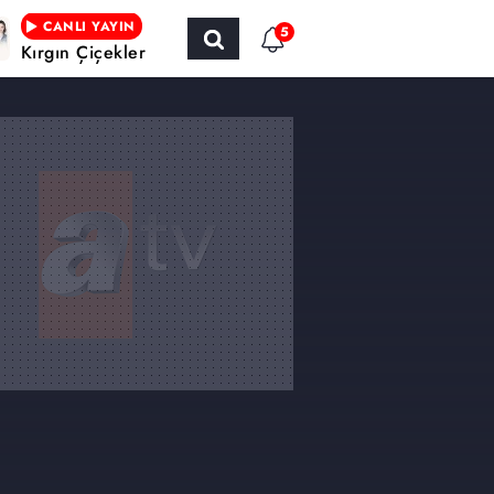
CANLI YAYIN
5
Kırgın Çiçekler