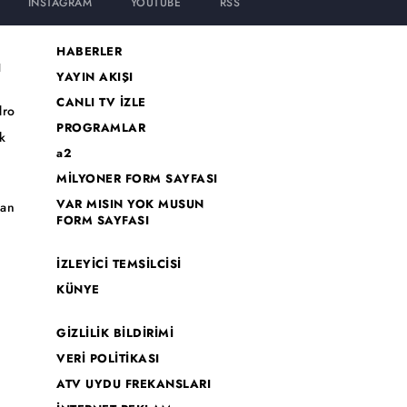
INSTAGRAM
YOUTUBE
RSS
HABERLER
I
YAYIN AKIŞI
CANLI TV İZLE
dro
PROGRAMLAR
k
a2
MİLYONER FORM SAYFASI
o
VAR MISIN YOK MUSUN
han
FORM SAYFASI
İZLEYİCİ TEMSİLCİSİ
KÜNYE
GİZLİLİK BİLDİRİMİ
VERİ POLİTİKASI
ATV UYDU FREKANSLARI