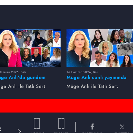
aziran 2026, Salı
16 Haziran 2026, Salı
ge Anlı’da gündem
Müge Anlı canlı yayınında
rsıldı! Kayıp dosyaları ve
dikkat çeken gelişmeler
ge Anlı ile Tatlı Sert
Müge Anlı ile Tatlı Sert
le ihanetleri herkesi şoke
yaşandı. Kayıp,
i!
dolandırıcılık iddiası ve
şüpheli ölüm...
E