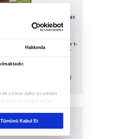
Bursaspor 1-1 1461
Trabzon
Adana Demirspor 1-
Hakkında
0 Dersim 62 Spor
ılmaktadır.
Ankaragücü 1-0
Erbaaspor (ÖZET)
ızda sizlere daha iyi reklam
duğunu ve sizlere en iyi
liyetlerimizi karşılamak
Tümünü Kabul Et
ar gösterilmeyecektir."