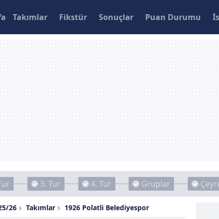
fa
Takımlar
Fikstür
Sonuçlar
Puan Durumu
İ
Tur
3. Tur
4. Tur
Gruplar
Çeyre
25/26
Takımlar
1926 Polatli Belediyespor