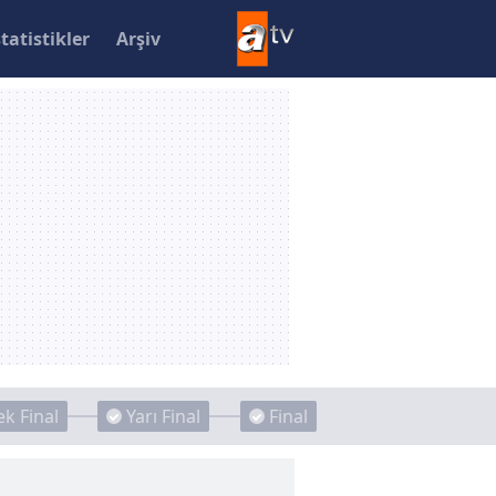
statistikler
Arşiv
k Final
Yarı Final
Final