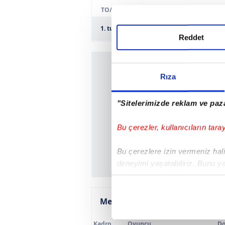
TO/R
1. tur
1926 Polatli Belediyespor
Reddet
Rıza
"Sitelerimizde reklam ve paza
Bu çerezler, kullanıcıların tara
Bu çerezlere izin vermeniz halin
deneyimi yaşatabiliriz. Bunu y
içerikleri sunabilmek adına el
noktasında tek gelir kalemimiz 
Mevcut kadro
Her halükârda, kullanıcılar, bu 
Kadro
Oyuncu
Do