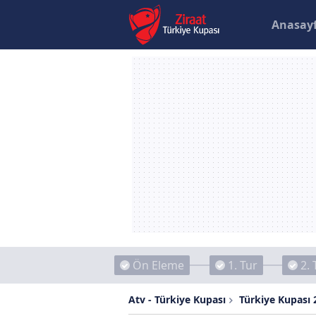
Anasay
Ön Eleme
1. Tur
2. 
Atv - Türkiye Kupası
Türkiye Kupası 