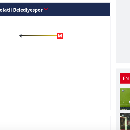
olatli Belediyespor
M
EN