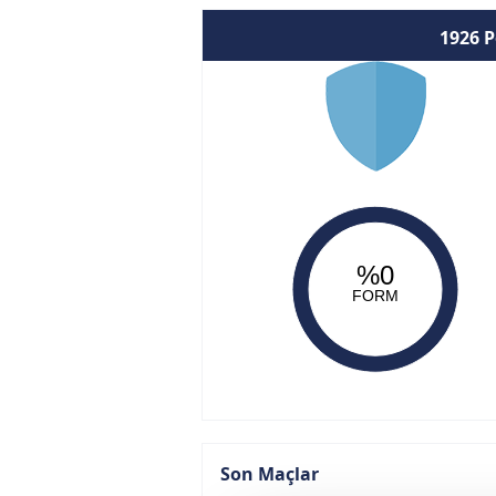
1926 P
%0
FORM
Son Maçlar