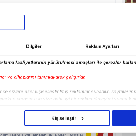
Maç
02/09/25
Cankaya FK
1:2
Bilgiler
Reklam Ayarları
rlama faaliyetlerinin yürütülmesi amaçları ile çerezler kullan
yıcı ve cihazlarını tanımlayarak çalışırlar.
de sizlere özel kişiselleştirilmiş reklamlar sunabilir, sayfalarım
aparken amacımızın size daha iyi bir reklam deneyimi sunmak ol
imizden gelen çabayı gösterdiğimizi ve bu noktada, reklamların ma
olduğunu sizlere hatırlatmak isteriz.
Kişiselleştir
çerezlere izin vermedikleri takdirde, kullanıcılara hedefli reklaml
ğum Tarihi
Uygulamalar
Dk
Goller
Asistler