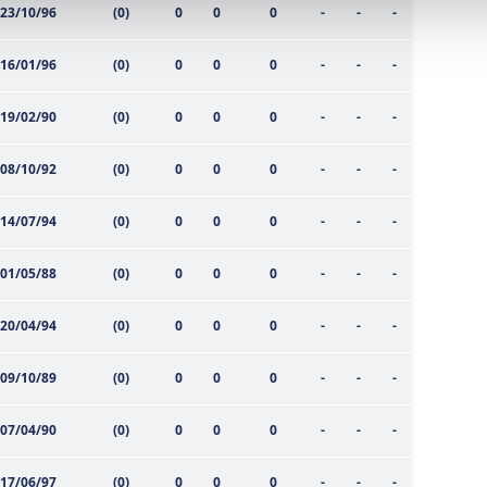
23/10/96
(0)
0
0
0
-
-
-
isel verileriniz işlenmekte olup gerekli olan çerezler bilgi toplum
 çerezler, sitemizin daha işlevsel kılınması ve kişiselleştirilmes
16/01/96
(0)
0
0
0
-
-
-
 yapılması, amaçlarıyla sınırlı olarak açık rızanız dahilinde kulla
19/02/90
(0)
0
0
0
-
-
-
aşağıda yer alan panel vasıtasıyla belirleyebilirsiniz. Çerezlere iliş
lgilendirme Metnimizi
ziyaret edebilirsiniz.
08/10/92
(0)
0
0
0
-
-
-
Korunması Kanunu uyarınca hazırlanmış Aydınlatma Metnimizi okum
14/07/94
(0)
0
0
0
-
-
-
 çerezlerle ilgili bilgi almak için lütfen
tıklayınız
.
01/05/88
(0)
0
0
0
-
-
-
20/04/94
(0)
0
0
0
-
-
-
09/10/89
(0)
0
0
0
-
-
-
07/04/90
(0)
0
0
0
-
-
-
17/06/97
(0)
0
0
0
-
-
-