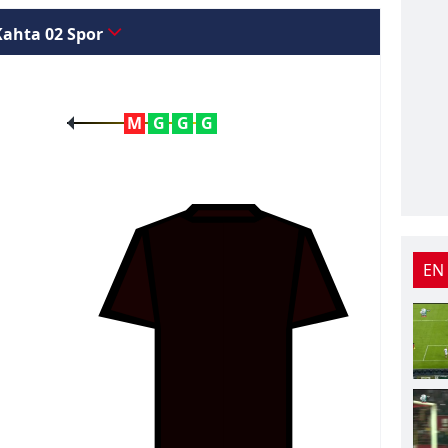
Kahta 02 Spor
M
G
G
G
EN