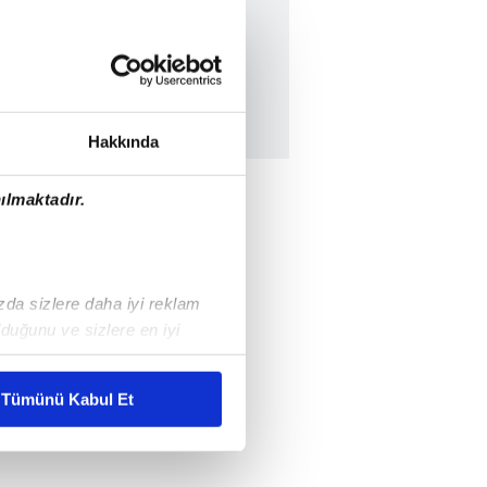
Hakkında
ılmaktadır.
ızda sizlere daha iyi reklam
duğunu ve sizlere en iyi
liyetlerimizi karşılamak
Tümünü Kabul Et
ar gösterilmeyecektir."
çerezler kullanılmaktadır. Bu