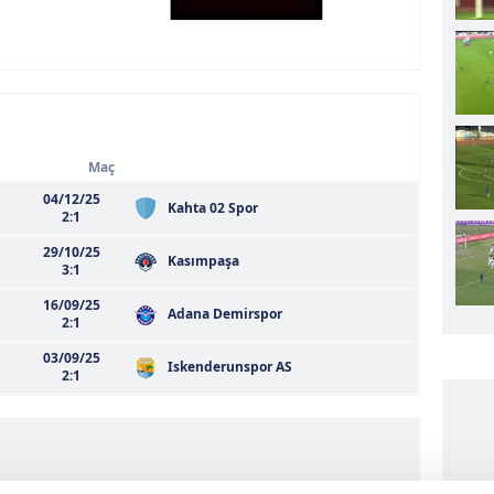
Maç
04/12/25
Kahta 02 Spor
2:1
29/10/25
Kasımpaşa
3:1
16/09/25
Adana Demirspor
2:1
03/09/25
Iskenderunspor AS
2:1