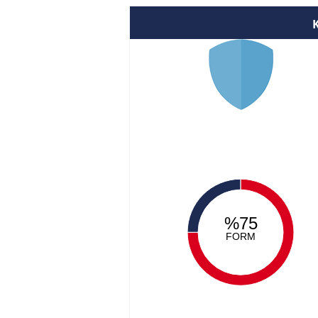
%75
FORM