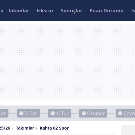
fa
Takımlar
Fikstür
Sonuçlar
Puan Durumu
İ
Tur
3. Tur
4. Tur
Gruplar
Çeyre
25/26
Takımlar
Kahta 02 Spor