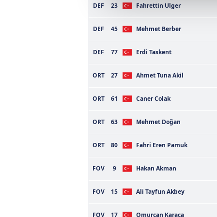
DEF
23
Fahrettin Ulger
çerezler vasıtasıyla çeşitli kiş
amacıyla kullanılmaktadır. Diğer
DEF
45
Mehmet Berber
reklam/pazarlama faaliyetlerinin
DEF
77
Erdi Taskent
Çerezlere ilişkin tercihlerinizi 
butonuna tıklayabilir,
Çerez Bi
ORT
27
Ahmet Tuna Akil
6698 sayılı Kişisel Verilerin 
ORT
61
Caner Colak
mevzuata uygun olarak kullanılan
ORT
63
Mehmet Doğan
ORT
80
Fahri Eren Pamuk
FOV
9
Hakan Akman
FOV
15
Ali Tayfun Akbey
FOV
17
Omurcan Karaca