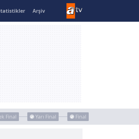
statistikler
Arşiv
k Final
Yarı Final
Final