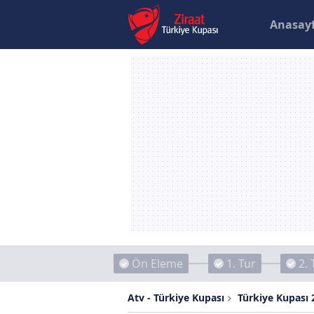
Anasay
Ön Eleme
1. Tur
2. 
Atv - Türkiye Kupası
Türkiye Kupası 