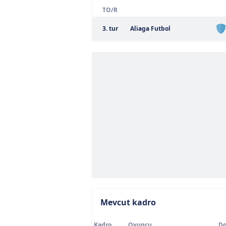
TO/R
3. tur
Aliaga Futbol
Mevcut kadro
Kadro
Oyuncu
Do