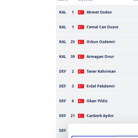
KAL
1
Ahmet Ozden
KAL
1
Cemal Can Duzce
KAL
25
Orkun Ozdemir
KAL
39
Armagan Onur
DEF
2
Taner Kahriman
DEF
3
Erdal Pekdemir
DEF
6
Okan Yildiz
DEF
21
Canberk Aydın
Abdurrahman
DEF
22
Ayhanoglu