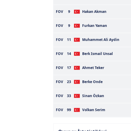
FOV
9
Hakan Akman
FOV
9
Furkan Yaman
FOV
11
Muhammet Ali Aydin
FOV
14
Berk Ismail Unsal
FOV
17
Ahmet Teker
FOV
23
Berke Onde
FOV
33
Sinan Özkan
FOV
99
Volkan Serim