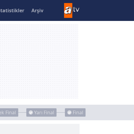
statistikler
Arşiv
k Final
Yarı Final
Final