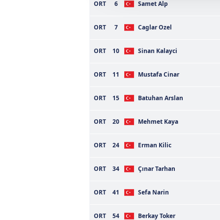
ORT
6
Samet Alp
amacıyla kullanılmaktadır. Diğer
reklam/pazarlama faaliyetlerinin
ORT
7
Caglar Ozel
Çerezlere ilişkin tercihlerinizi 
ORT
10
Sinan Kalayci
butonuna tıklayabilir,
Çerez Bi
ORT
11
Mustafa Cinar
6698 sayılı Kişisel Verilerin 
mevzuata uygun olarak kullanılan
ORT
15
Batuhan Arslan
ORT
20
Mehmet Kaya
ORT
24
Erman Kilic
ORT
34
Çınar Tarhan
ORT
41
Sefa Narin
ORT
54
Berkay Toker