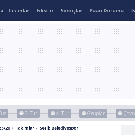
fa
Takımlar
Fikstür
Sonuçlar
Puan Durumu
İ
Tur
3. Tur
4. Tur
Gruplar
Çeyre
25/26
Takımlar
Serik Belediyespor