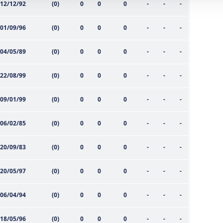
12/12/92
(0)
0
0
0
-
-
-
 çerezler, sitemizin daha işlevsel kılınması ve kişiselleştirilmes
 yapılması, amaçlarıyla sınırlı olarak açık rızanız dahilinde kulla
01/09/96
(0)
0
0
0
-
-
-
aşağıda yer alan panel vasıtasıyla belirleyebilirsiniz. Çerezlere iliş
04/05/89
(0)
0
0
0
-
-
-
lgilendirme Metnimizi
ziyaret edebilirsiniz.
22/08/99
(0)
0
0
0
-
-
-
Korunması Kanunu uyarınca hazırlanmış Aydınlatma Metnimizi okum
 çerezlerle ilgili bilgi almak için lütfen
tıklayınız
.
09/01/99
(0)
0
0
0
-
-
-
06/02/85
(0)
0
0
0
-
-
-
20/09/83
(0)
0
0
0
-
-
-
20/05/97
(0)
0
0
0
-
-
-
06/04/94
(0)
0
0
0
-
-
-
18/05/96
(0)
0
0
0
-
-
-