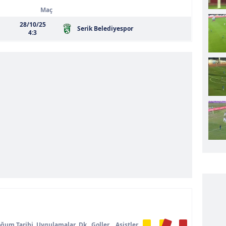
Maç
28/10/25
Serik Belediyespor
4:3
ğum Tarihi
Uygulamalar
Dk
Goller
Asistler