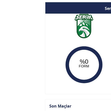
Ser
%0
FORM
Son Maçlar