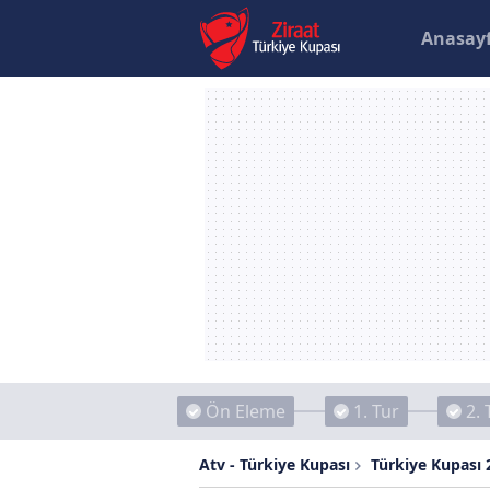
Anasay
Ön Eleme
1. Tur
2. 
Atv - Türkiye Kupası
Türkiye Kupası 