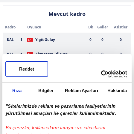
Mevcut kadro
Kadro
Oyuncu
Dk
Goller
Asistler
KAL
1
Yigit Gulay
0
0
0
KAL
1
Ahmetcan Dilaver
0
0
0
KAL
25
Omer Eleler
0
0
0
Reddet
KAL
28
Mehmet Akif Önal
0
0
0
Rıza
Bilgiler
Reklam Ayarları
Hakkında
DEF
3
Mustafa Un
0
0
0
"Sitelerimizde reklam ve pazarlama faaliyetlerinin
DEF
5
Onur Alsu
0
0
0
yürütülmesi amaçları ile çerezler kullanılmaktadır.
DEF
14
Osman Bozdag
0
0
0
Bu çerezler, kullanıcıların tarayıcı ve cihazlarını