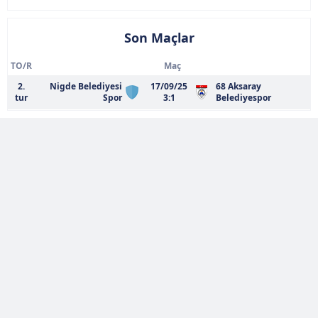
Son Maçlar
TO/R
Maç
2.
Nigde Belediyesi
17/09/25
68 Aksaray
tur
Spor
3:1
Belediyespor