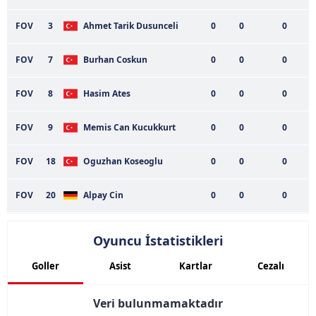
FOV
3
Ahmet Tarik Dusunceli
0
0
0
FOV
7
Burhan Coskun
0
0
0
FOV
8
Hasim Ates
0
0
0
FOV
9
Memis Can Kucukkurt
0
0
0
FOV
18
Oguzhan Koseoglu
0
0
0
FOV
20
Alpay Cin
0
0
0
Oyuncu İstatistikleri
Goller
Asist
Kartlar
Cezalı
Veri bulunmamaktadır