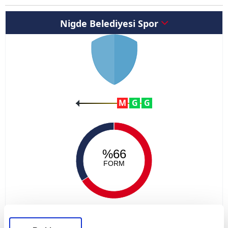
Nigde Belediyesi Spor
M
G
G
%66
FORM