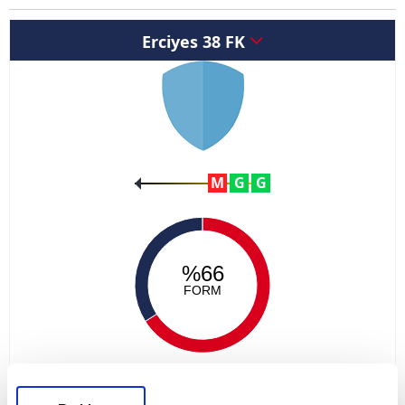
Erciyes 38 FK
M
G
G
%66
FORM