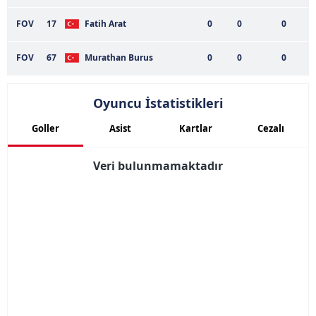
FOV
17
Fatih Arat
0
0
0
FOV
67
Murathan Burus
0
0
0
Oyuncu İstatistikleri
Goller
Asist
Kartlar
Cezalı
Veri bulunmamaktadır