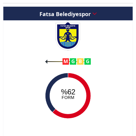
Fatsa Belediyespor
M
G
B
G
%62
FORM