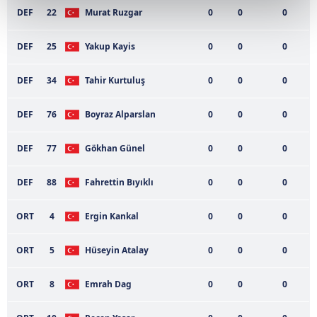
kalemimiz olduğunu sizlere hatırlatmak isteriz.
DEF
22
Murat Ruzgar
0
0
0
Her halükârda, kullanıcılar, bu çerezlere izin vermedikleri
DEF
25
Yakup Kayis
0
0
0
takdirde, kullanıcılara hedefli reklamlar
gösterilmeyecektir."
DEF
34
Tahir Kurtuluş
0
0
0
Sizlere daha iyi bir hizmet sunabilmek için İnternet
DEF
76
Boyraz Alparslan
0
0
0
Sitemizde kendimize ve üçüncü kişilere ait çerezler
kullanılmaktadır. Bu çerezler vasıtasıyla çeşitli kişisel
DEF
77
Gökhan Günel
0
0
0
verileriniz işlenmekte olup gerekli olan çerezler bilgi
toplumu hizmetlerinin sunulması amacıyla
DEF
88
Fahrettin Bıyıklı
0
0
0
kullanılmaktadır. Diğer çerezler, sitemizin daha işlevsel
kılınması ve kişiselleştirilmesi ve sizlere yönelik
ORT
4
Ergin Kankal
0
0
0
reklam/pazarlama faaliyetlerinin yapılması, amaçlarıyla
sınırlı olarak açık rızanız dahilinde kullanılacaktır.
ORT
5
Hüseyin Atalay
0
0
0
Çerezlere ilişkin tercihlerinizi aşağıda yer alan panel
ORT
8
Emrah Dag
0
0
0
vasıtasıyla belirleyebilirsiniz. Çerezlere ilişkin detaylı bilgi
için Ayarlar butonuna tıklayabilir,
Çerez Bilgilendirme