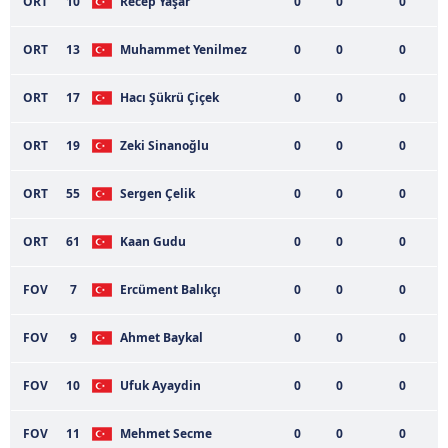
ORT
10
Recep Yaşar
0
0
0
Metnimizi
ziyaret edebilirsiniz.
ORT
13
Muhammet Yenilmez
0
0
0
6698 sayılı Kişisel Verilerin Korunması Kanunu uyarınca
hazırlanmış Aydınlatma Metnimizi okumak ve sitemizde
ORT
17
Hacı Şükrü Çiçek
0
0
0
ilgili mevzuata uygun olarak kullanılan çerezlerle ilgili bilgi
almak için lütfen
tıklayınız
.
ORT
19
Zeki Sinanoğlu
0
0
0
ORT
55
Sergen Çelik
0
0
0
ORT
61
Kaan Gudu
0
0
0
FOV
7
Ercüment Balıkçı
0
0
0
FOV
9
Ahmet Baykal
0
0
0
FOV
10
Ufuk Ayaydin
0
0
0
FOV
11
Mehmet Secme
0
0
0