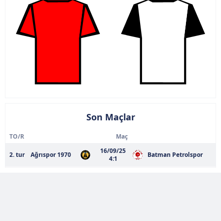
Son Maçlar
TO/R
Maç
16/09/25
2. tur
Ağrıspor 1970
Batman Petrolspor
4:1