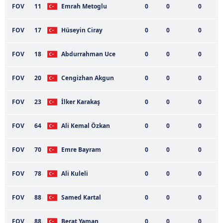
almak için lütfen
tıklayınız
.
FOV
11
Emrah Metoglu
0
0
0
FOV
17
Hüseyin Ciray
0
0
0
FOV
18
Abdurrahman Uce
0
0
0
FOV
20
Cengizhan Akgun
0
0
0
FOV
23
İlker Karakaş
0
0
0
FOV
64
Ali Kemal Özkan
0
0
0
FOV
70
Emre Bayram
0
0
0
FOV
78
Ali Kuleli
0
0
0
FOV
88
Samed Kartal
0
0
0
FOV
88
Berat Yaman
0
0
0