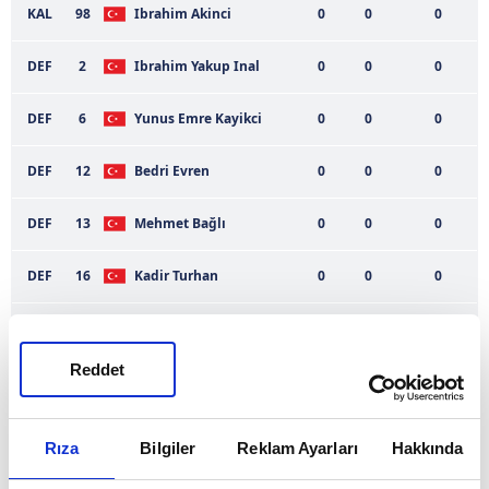
KAL
98
Ibrahim Akinci
0
0
0
DEF
2
Ibrahim Yakup Inal
0
0
0
DEF
6
Yunus Emre Kayikci
0
0
0
DEF
12
Bedri Evren
0
0
0
DEF
13
Mehmet Bağlı
0
0
0
DEF
16
Kadir Turhan
0
0
0
DEF
16
Berkay Çakır
0
0
0
Reddet
DEF
21
Abdulsamet Kırım
0
0
0
DEF
28
Murat Sipahioglu
0
0
0
Rıza
Bilgiler
Reklam Ayarları
Hakkında
DEF
34
Erhan Kurt
0
0
0