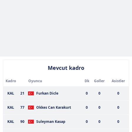
Mevcut kadro
Kadro
Oyuncu
Dk
Goller
Asistler
KAL
21
Furkan Dicle
0
0
0
KAL
77
Okkes Can Karakurt
0
0
0
KAL
90
Suleyman Kasap
0
0
0