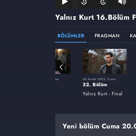
Yalnız Kurt
16.Bölüm 
BÖLÜMLER
FRAGMAN
K
uma
27 Mayıs 2022, Cuma
30 Aralık 2022, Cuma
18. Bölüm
32. Bölüm
Yalnız Kurt
Yalnız Kurt - Final
Yeni bölüm Cuma 20.00