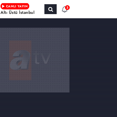
CANLI YAYIN
3
Altı Üstü İstanbul