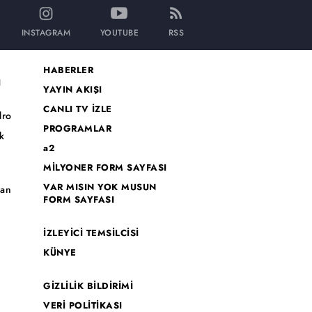
INSTAGRAM
YOUTUBE
RSS
HABERLER
I
YAYIN AKIŞI
CANLI TV İZLE
dro
PROGRAMLAR
k
a2
MİLYONER FORM SAYFASI
o
VAR MISIN YOK MUSUN
han
FORM SAYFASI
İZLEYİCİ TEMSİLCİSİ
KÜNYE
GİZLİLİK BİLDİRİMİ
VERİ POLİTİKASI