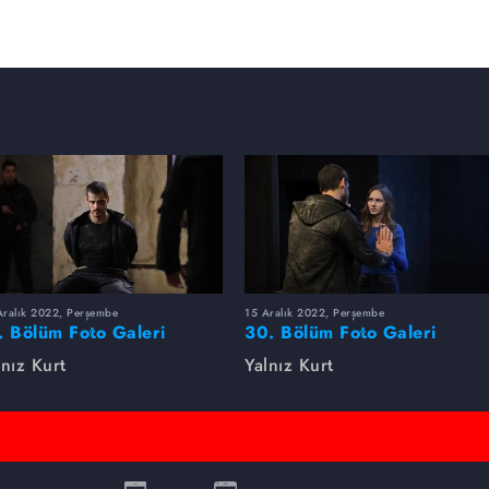
ı Halit'in kim olduğunu ve kendisinden ne
? Tüm paraları yakılan ve Doğan'dan şüphelenen
kim neden Nizam'ı serbest bıraktı? Bir anda
 vereceği önemli görev ne? Nizam'ın başarılı bir
 olduğu görevi ne olacak? Altay'ın kumandanın
acil olarak hakime ulaştırması gereken önemli
e ulaştırabilecek mi?
Aralık 2022, Perşembe
15 Aralık 2022, Perşembe
. Bölüm Foto Galeri
30. Bölüm Foto Galeri
lnız Kurt
Yalnız Kurt