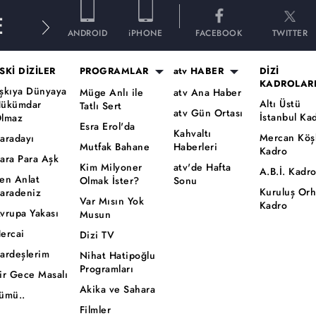
E
ANDROID
iPHONE
FACEBOOK
TWITTER
SKİ DİZİLER
PROGRAMLAR
atv HABER
DİZİ
KADROLAR
şkıya Dünyaya
Müge Anlı ile
atv Ana Haber
Altı Üstü
ükümdar
Tatlı Sert
atv Gün Ortası
İstanbul Ka
lmaz
Esra Erol'da
Kahvaltı
Mercan Köş
aradayı
Mutfak Bahane
Haberleri
Kadro
ara Para Aşk
Kim Milyoner
atv'de Hafta
A.B.İ. Kadr
en Anlat
Olmak İster?
Sonu
Kuruluş Or
aradeniz
Var Mısın Yok
Kadro
vrupa Yakası
Musun
ercai
Dizi TV
ardeşlerim
Nihat Hatipoğlu
Programları
ir Gece Masalı
Akika ve Sahara
ümü..
Filmler