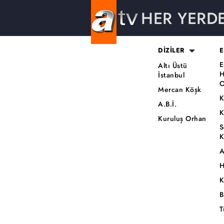
HER YERD
DİZİLER
E
E
Altı Üstü
H
İstanbul
O
Mercan Köşk
K
A.B.İ.
K
Kuruluş Orhan
S
K
A
H
K
B
T