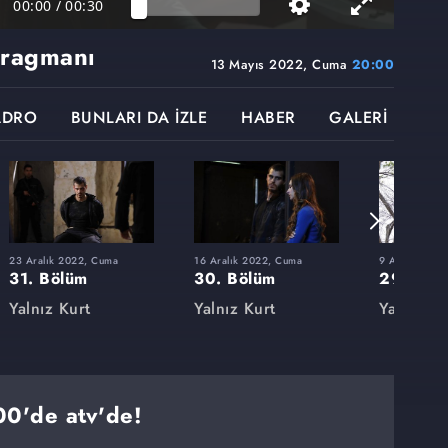
00:00
/
00:30
Fragmanı
13 Mayıs 2022, Cuma
20:00
ADRO
BUNLARI DA İZLE
HABER
GALERİ
23 Aralık 2022, Cuma
16 Aralık 2022, Cuma
9 Aralık 202
31. Bölüm
30. Bölüm
29. Böl
Yalnız Kurt
Yalnız Kurt
Yalnız Ku
'de atv'de!⁣⁣