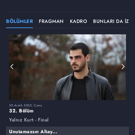
BÖLÜMLER
FRAGMAN
KADRO
BUNLARI DA İZLE
30 Aralık 2022, Cuma
2
32. Bölüm
3
Yalnız Kurt - Final
Y
Unutamazsın Altay...