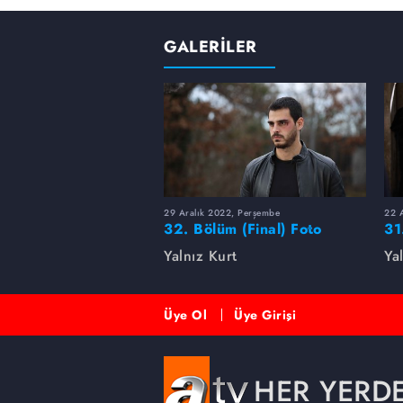
GALERİLER
29 Aralık 2022, Perşembe
22 
32. Bölüm (Final) Foto
31
Galeri
Yalnız Kurt
Ya
Üye Ol
Üye Girişi
HER YERD