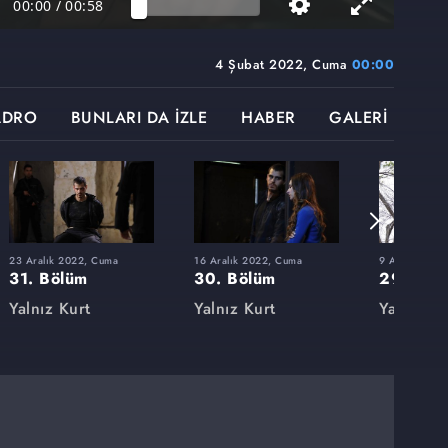
00:00
/
00:58
4 Şubat 2022, Cuma
00:00
ADRO
BUNLARI DA İZLE
HABER
GALERİ
23 Aralık 2022, Cuma
16 Aralık 2022, Cuma
9 Aralık 202
31. Bölüm
30. Bölüm
29. Böl
Yalnız Kurt
Yalnız Kurt
Yalnız Ku