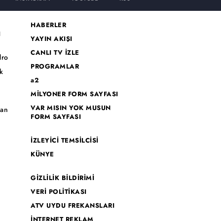
HABERLER
I
YAYIN AKIŞI
CANLI TV İZLE
dro
PROGRAMLAR
k
a2
MİLYONER FORM SAYFASI
o
VAR MISIN YOK MUSUN
han
FORM SAYFASI
İZLEYİCİ TEMSİLCİSİ
KÜNYE
GİZLİLİK BİLDİRİMİ
VERİ POLİTİKASI
ATV UYDU FREKANSLARI
İNTERNET REKLAM