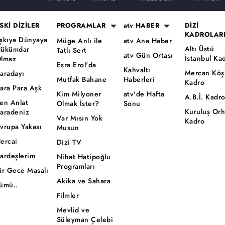
SKİ DİZİLER
PROGRAMLAR
atv HABER
DİZİ
KADROLAR
şkıya Dünyaya
Müge Anlı ile
atv Ana Haber
Altı Üstü
ükümdar
Tatlı Sert
atv Gün Ortası
İstanbul Ka
lmaz
Esra Erol'da
Kahvaltı
Mercan Köş
aradayı
Mutfak Bahane
Haberleri
Kadro
ara Para Aşk
Kim Milyoner
atv'de Hafta
A.B.İ. Kadr
en Anlat
Olmak İster?
Sonu
Kuruluş Or
aradeniz
Var Mısın Yok
Kadro
vrupa Yakası
Musun
ercai
Dizi TV
ardeşlerim
Nihat Hatipoğlu
Programları
ir Gece Masalı
Akika ve Sahara
ümü..
Filmler
Mevlid ve
Süleyman Çelebi