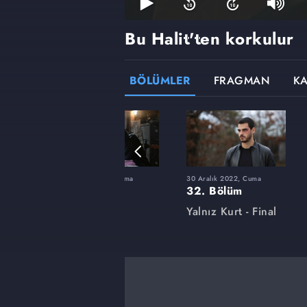
Bu Halit'ten korkulur
BÖLÜMLER
FRAGMAN
K
uma
27 Mayıs 2022, Cuma
30 Aralık 2022, Cuma
18. Bölüm
32. Bölüm
Yalnız Kurt
Yalnız Kurt - Final