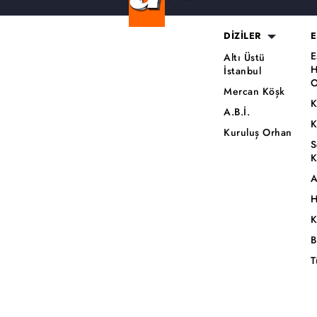
DİZİLER
E
E
Altı Üstü
H
İstanbul
O
Mercan Köşk
K
A.B.İ.
K
Kuruluş Orhan
S
K
A
H
K
B
T