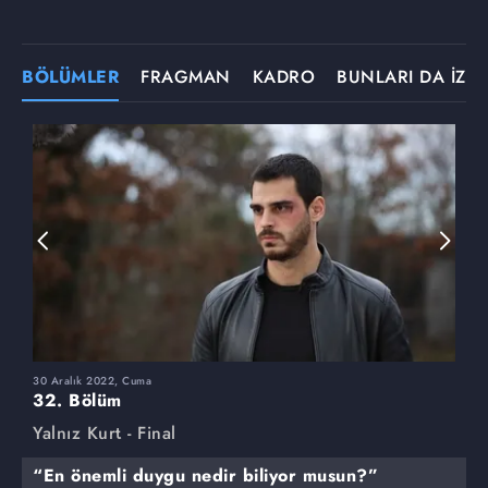
BÖLÜMLER
FRAGMAN
KADRO
BUNLARI DA İZLE
30 Aralık 2022, Cuma
2
32. Bölüm
3
Yalnız Kurt - Final
Y
“En önemli duygu nedir biliyor musun?”