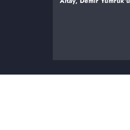
Altay, Demir Yumruk'u