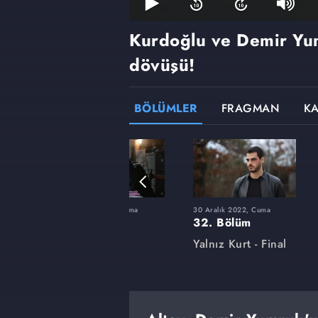
Kurdoğlu ve Demir Yu
dövüşü!
BÖLÜMLER
FRAGMAN
K
uma
27 Mayıs 2022, Cuma
30 Aralık 2022, Cuma
18. Bölüm
32. Bölüm
Yalnız Kurt
Yalnız Kurt - Final