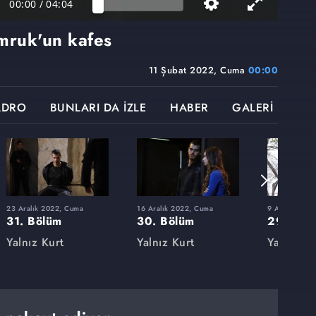
00:00
/
04:04
mruk'un kafes
11 Şubat 2022, Cuma
00:00
ADRO
BUNLARI DA İZLE
HABER
GALERİ
23 Aralık 2022, Cuma
16 Aralık 2022, Cuma
9 Aralık 202
31. Bölüm
30. Bölüm
29. Böl
Yalnız Kurt
Yalnız Kurt
Yalnız Ku