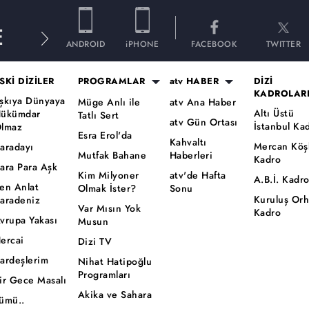
E
ANDROID
iPHONE
FACEBOOK
TWITTER
SKİ DİZİLER
PROGRAMLAR
atv HABER
DİZİ
KADROLAR
şkıya Dünyaya
Müge Anlı ile
atv Ana Haber
Altı Üstü
ükümdar
Tatlı Sert
atv Gün Ortası
İstanbul Ka
lmaz
Esra Erol'da
Kahvaltı
Mercan Köş
aradayı
Mutfak Bahane
Haberleri
Kadro
ara Para Aşk
Kim Milyoner
atv'de Hafta
A.B.İ. Kadr
en Anlat
Olmak İster?
Sonu
Kuruluş Or
aradeniz
Var Mısın Yok
Kadro
vrupa Yakası
Musun
ercai
Dizi TV
ardeşlerim
Nihat Hatipoğlu
Programları
ir Gece Masalı
Akika ve Sahara
ümü..