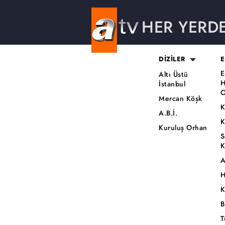
HER YERD
DİZİLER
E
E
Altı Üstü
H
İstanbul
O
Mercan Köşk
K
A.B.İ.
K
Kuruluş Orhan
S
K
A
H
K
B
T