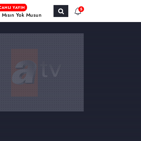
CANLI YAYIN
5
r Mısın Yok Musun