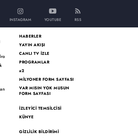
INSTAGRAM
YOUTUBE
RSS
HABERLER
I
YAYIN AKIŞI
CANLI TV İZLE
dro
PROGRAMLAR
k
a2
MİLYONER FORM SAYFASI
o
VAR MISIN YOK MUSUN
han
FORM SAYFASI
İZLEYİCİ TEMSİLCİSİ
KÜNYE
GİZLİLİK BİLDİRİMİ