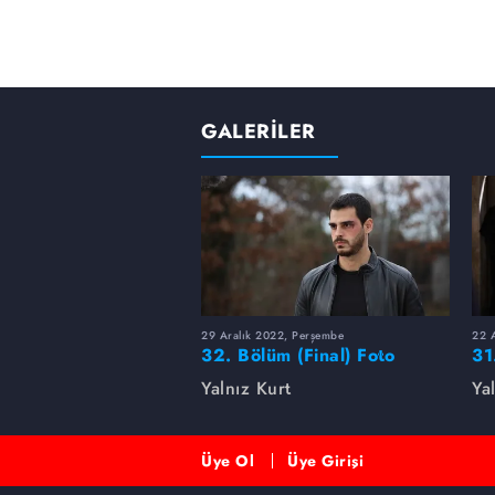
GALERİLER
29 Aralık 2022, Perşembe
22 
32. Bölüm (Final) Foto
31
Galeri
Yalnız Kurt
Ya
Üye Ol
Üye Girişi