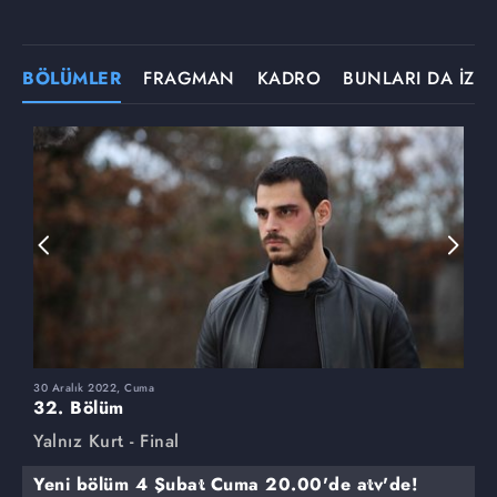
BÖLÜMLER
FRAGMAN
KADRO
BUNLARI DA İZLE
30 Aralık 2022, Cuma
2
32. Bölüm
3
Yalnız Kurt - Final
Y
Yeni bölüm 4 Şubat Cuma 20.00'de atv'de!