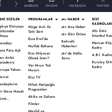
E
ANDROID
iPHONE
FACEBOOK
TWITTER
SKİ DİZİLER
PROGRAMLAR
atv HABER
DİZİ
KADROLAR
şkıya Dünyaya
Müge Anlı ile
atv Ana Haber
Altı Üstü
ükümdar
Tatlı Sert
atv Gün Ortası
İstanbul Ka
lmaz
Esra Erol'da
Kahvaltı
Mercan Köş
aradayı
Mutfak Bahane
Haberleri
Kadro
ara Para Aşk
Kim Milyoner
atv'de Hafta
A.B.İ. Kadr
en Anlat
Olmak İster?
Sonu
Kuruluş Or
aradeniz
Var Mısın Yok
Kadro
vrupa Yakası
Musun
ercai
Dizi TV
ardeşlerim
Nihat Hatipoğlu
Programları
ir Gece Masalı
Akika ve Sahara
ümü..
Filmler
Mevlid ve