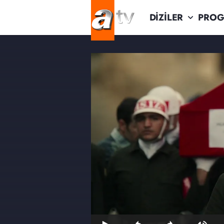
DİZİLER
PROG