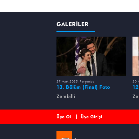
GALERİLER
27 Mart 2025, Perşembe
20 
13. Bölüm (Final) Foto
12
Galeri
Zembilli
Ze
Üye Ol
Üye Girişi