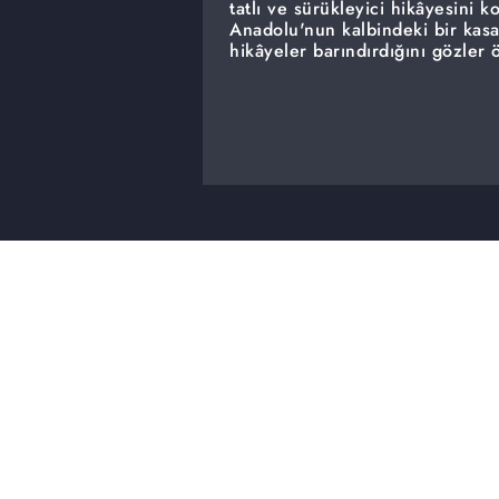
tatlı ve sürükleyici hikâyesini k
Anadolu'nun kalbindeki bir kasa
hikâyeler barındırdığını gözler