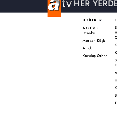
HER YERD
DİZİLER
E
E
Altı Üstü
H
İstanbul
O
Mercan Köşk
K
A.B.İ.
K
Kuruluş Orhan
S
K
A
H
K
B
T