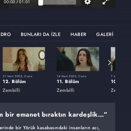
00:00
/
01:01
ADRO
BUNLARI DA İZLE
HABER
GALERİ
21 Mart 2025, Cuma
14 Mart 2025, Cuma
7 Mart 2025,
12. Bölüm
11. Bölüm
10. Böl
Zembilli
Zembilli
Zembilli
 bir emanet bıraktın kardeşlik…”
lerinde bir Yörük kasabasındaki insanların acı,