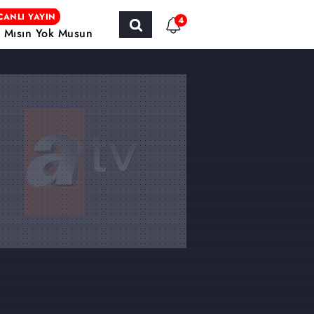
CANLI YAYIN
4
r Mısın Yok Musun