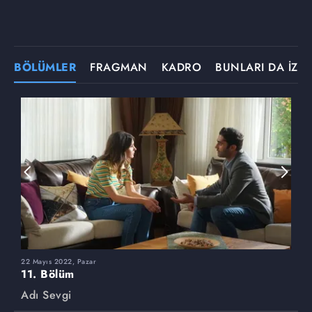
BÖLÜMLER
FRAGMAN
KADRO
BUNLARI DA İZLE
22 Mayıs 2022, Pazar
1
11. Bölüm
1
Adı Sevgi
A