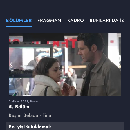
BÖLÜMLER
FRAGMAN
KADRO
BUNLARI DA İZLE
2 Nisan 2023, Pazar
2
5. Bölüm
4
Başım Belada - Final
B
En iyisi tutuklamak