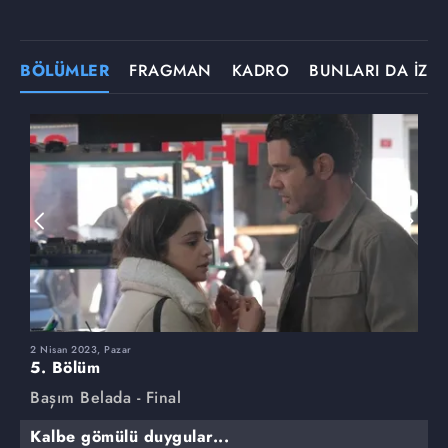
BÖLÜMLER
FRAGMAN
KADRO
BUNLARI DA İZLE
2 Nisan 2023, Pazar
2
5. Bölüm
4
Başım Belada - Final
B
Kalbe gömülü duygular...