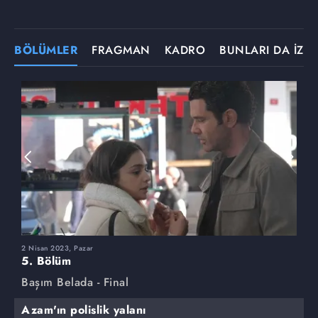
BÖLÜMLER
FRAGMAN
KADRO
BUNLARI DA İZLE
2 Nisan 2023, Pazar
2
5. Bölüm
4
Başım Belada - Final
B
Azam'ın polislik yalanı