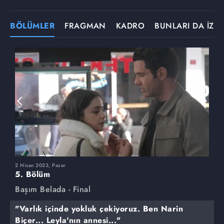
BÖLÜMLER
FRAGMAN
KADRO
BUNLARI DA İZLE
2 Nisan 2023, Pazar
2
5. Bölüm
4
Başım Belada - Final
B
"Varlık içinde yokluk çekiyoruz. Ben Narin
Biçer... Leyla'nın annesi..."