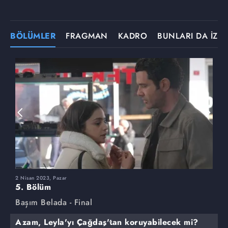
BÖLÜMLER
FRAGMAN
KADRO
BUNLARI DA İZLE
2 Nisan 2023, Pazar
2
5. Bölüm
4
Başım Belada - Final
B
Azam, Leyla'yı Çağdaş'tan koruyabilecek mi?