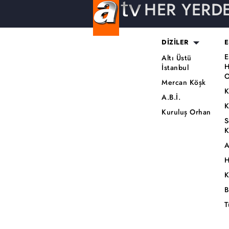
HER YERD
DİZİLER
E
E
Altı Üstü
H
İstanbul
O
Mercan Köşk
K
A.B.İ.
K
Kuruluş Orhan
S
K
A
H
K
B
T