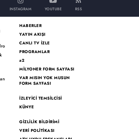
INSTAGRAM
YOUTUBE
RSS
HABERLER
I
YAYIN AKIŞI
CANLI TV İZLE
dro
PROGRAMLAR
k
a2
MİLYONER FORM SAYFASI
o
VAR MISIN YOK MUSUN
han
FORM SAYFASI
İZLEYİCİ TEMSİLCİSİ
KÜNYE
GİZLİLİK BİLDİRİMİ
VERİ POLİTİKASI