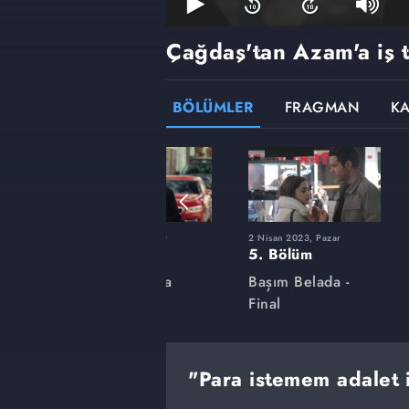
Çağdaş'tan Azam'a iş t
BÖLÜMLER
FRAGMAN
K
r
5 Mart 2023, Pazar
2 Nisan 2023, Pazar
1. Bölüm
5. Bölüm
a
Başım Belada
Başım Belada -
Final
"Para istemem adalet i