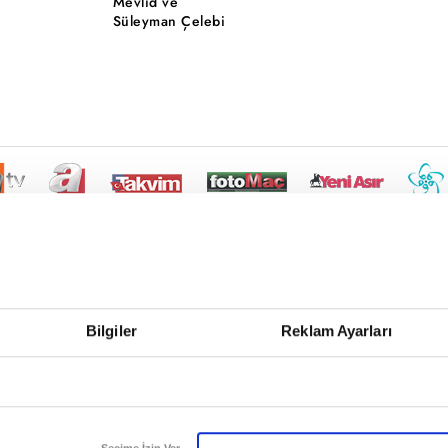
Mevlid ve
Süleyman Çelebi
Bilgiler
Reklam Ayarları
Seçime İzin Ver