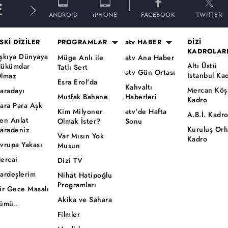
E
ANDROID
iPHONE
FACEBOOK
TWITTER
SKİ DİZİLER
PROGRAMLAR
atv HABER
DİZİ
KADROLAR
şkıya Dünyaya
Müge Anlı ile
atv Ana Haber
Altı Üstü
ükümdar
Tatlı Sert
atv Gün Ortası
İstanbul Ka
lmaz
Esra Erol'da
Kahvaltı
Mercan Köş
aradayı
Mutfak Bahane
Haberleri
Kadro
ara Para Aşk
Kim Milyoner
atv'de Hafta
A.B.İ. Kadr
en Anlat
Olmak İster?
Sonu
Kuruluş Or
aradeniz
Var Mısın Yok
Kadro
vrupa Yakası
Musun
ercai
Dizi TV
ardeşlerim
Nihat Hatipoğlu
Programları
ir Gece Masalı
Akika ve Sahara
ümü..
Filmler