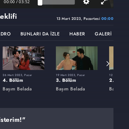
00:00
/
03:52
eklifi
13 Mart 2023, Pazartesi
00:00
ADRO
BUNLARI DA İZLE
HABER
GALERİ
26 Mart 2023, Pazar
19 Mart 2023, Pazar
12 Mart 2023
4. Bölüm
3. Bölüm
2. Bölü
Başım Belada
Başım Belada
Başım Be
sterim!"