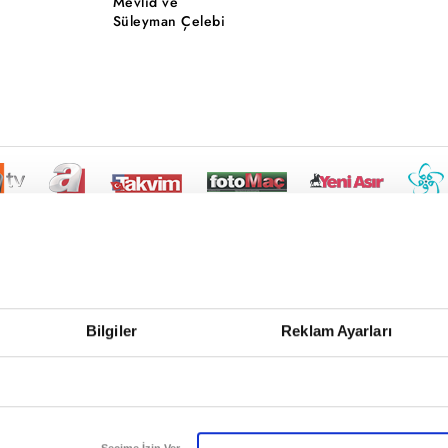
Mevlid ve
Süleyman Çelebi
Bilgiler
Reklam Ayarları
Seçime İzin Ver