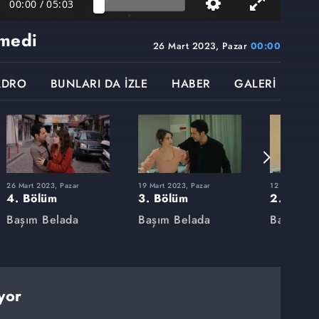
00:00
/
05:03
çmedi
26 Mart 2023, Pazar
00:00
ADRO
BUNLARI DA İZLE
HABER
GALERİ
26 Mart 2023, Pazar
19 Mart 2023, Pazar
12 Mart 2023
4. Bölüm
3. Bölüm
2. Bölü
Başım Belada
Başım Belada
Başım Be
yor