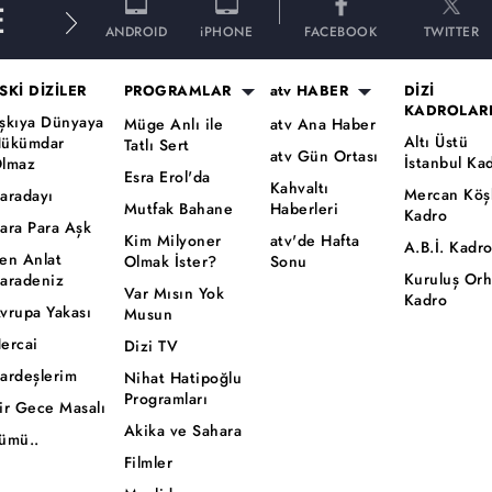
E
ANDROID
iPHONE
FACEBOOK
TWITTER
SKİ DİZİLER
PROGRAMLAR
atv HABER
DİZİ
KADROLAR
şkıya Dünyaya
Müge Anlı ile
atv Ana Haber
Altı Üstü
ükümdar
Tatlı Sert
atv Gün Ortası
İstanbul Ka
lmaz
Esra Erol'da
Kahvaltı
Mercan Köş
aradayı
Mutfak Bahane
Haberleri
Kadro
ara Para Aşk
Kim Milyoner
atv'de Hafta
A.B.İ. Kadr
en Anlat
Olmak İster?
Sonu
Kuruluş Or
aradeniz
Var Mısın Yok
Kadro
vrupa Yakası
Musun
ercai
Dizi TV
ardeşlerim
Nihat Hatipoğlu
Programları
ir Gece Masalı
Akika ve Sahara
ümü..
Filmler