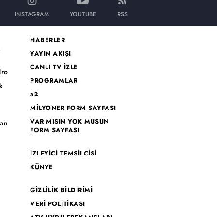
INSTAGRAM
YOUTUBE
RSS
HABERLER
I
YAYIN AKIŞI
CANLI TV İZLE
dro
PROGRAMLAR
k
a2
MİLYONER FORM SAYFASI
o
VAR MISIN YOK MUSUN
han
FORM SAYFASI
İZLEYİCİ TEMSİLCİSİ
KÜNYE
GİZLİLİK BİLDİRİMİ
VERİ POLİTİKASI