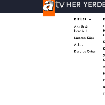
HER YERD
DİZİLER
E
E
Altı Üstü
H
İstanbul
O
Mercan Köşk
K
A.B.İ.
K
Kuruluş Orhan
S
K
A
H
K
B
T