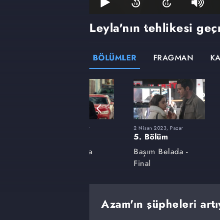
Leyla'nın tehlikesi ge
BÖLÜMLER
FRAGMAN
K
r
5 Mart 2023, Pazar
2 Nisan 2023, Pazar
1. Bölüm
5. Bölüm
a
Başım Belada
Başım Belada -
Final
Azam'ın şüpheleri artı