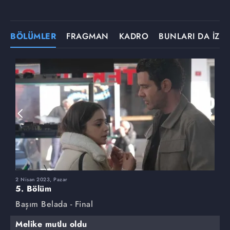
BÖLÜMLER
FRAGMAN
KADRO
BUNLARI DA İZLE
2 Nisan 2023, Pazar
2
5. Bölüm
4
Başım Belada - Final
B
Melike mutlu oldu