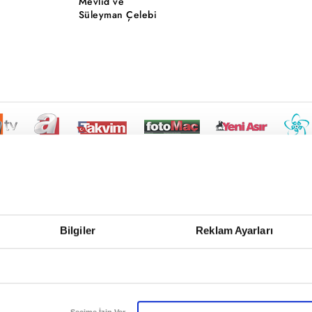
Mevlid ve
Süleyman Çelebi
Bilgiler
Reklam Ayarları
Seçime İzin Ver