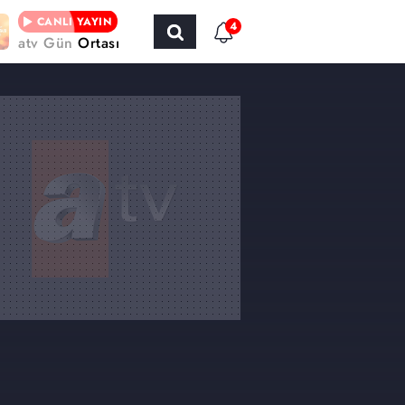
CANLI YAYIN
4
atv Gün Ortası