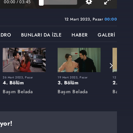
00:00
/
03:45
r
12 Mart 2023, Pazar
00:00
ADRO
BUNLARI DA İZLE
HABER
GALERİ
26 Mart 2023, Pazar
19 Mart 2023, Pazar
12 Mart 2023
4. Bölüm
3. Bölüm
2. Bölü
Başım Belada
Başım Belada
Başım Be
iyor!