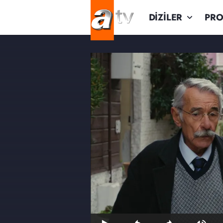
DİZİLER
PR