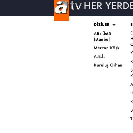
HER YERD
DİZİLER
E
E
Altı Üstü
H
İstanbul
O
Mercan Köşk
K
A.B.İ.
K
Kuruluş Orhan
S
K
A
H
K
B
T