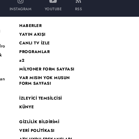
INSTAGRAM
YOUTUBE
RSS
HABERLER
I
YAYIN AKIŞI
CANLI TV İZLE
dro
PROGRAMLAR
k
a2
MİLYONER FORM SAYFASI
o
VAR MISIN YOK MUSUN
han
FORM SAYFASI
İZLEYİCİ TEMSİLCİSİ
KÜNYE
GİZLİLİK BİLDİRİMİ
VERİ POLİTİKASI