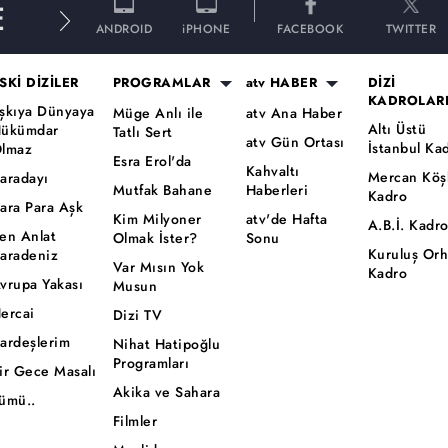
E
ANDROID
iPHONE
FACEBOOK
TWITTER
SKİ DİZİLER
PROGRAMLAR
atv HABER
DİZİ
KADROLAR
şkıya Dünyaya
Müge Anlı ile
atv Ana Haber
Altı Üstü
ükümdar
Tatlı Sert
atv Gün Ortası
İstanbul Ka
lmaz
Esra Erol'da
Kahvaltı
Mercan Köş
aradayı
Mutfak Bahane
Haberleri
Kadro
ara Para Aşk
Kim Milyoner
atv'de Hafta
A.B.İ. Kadr
en Anlat
Olmak İster?
Sonu
Kuruluş Or
aradeniz
Var Mısın Yok
Kadro
vrupa Yakası
Musun
ercai
Dizi TV
ardeşlerim
Nihat Hatipoğlu
Programları
ir Gece Masalı
Akika ve Sahara
ümü..
Filmler