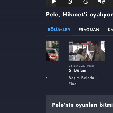
Pele, Hikmet'i oyalıyo
BÖLÜMLER
FRAGMAN
K
r
5 Mart 2023, Pazar
2 Nisan 2023, Pazar
1. Bölüm
5. Bölüm
a
Başım Belada
Başım Belada -
Final
Pele'nin oyunları bitm