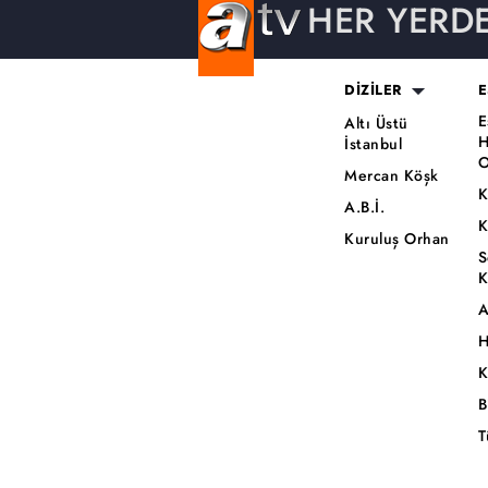
HER YERD
DİZİLER
E
E
Altı Üstü
H
İstanbul
O
Mercan Köşk
K
A.B.İ.
K
Kuruluş Orhan
S
K
A
H
K
B
T