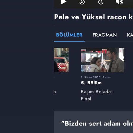
Pele ve Yüksel racon 
BÖLÜMLER
FRAGMAN
K
r
5 Mart 2023, Pazar
2 Nisan 2023, Pazar
1. Bölüm
5. Bölüm
a
Başım Belada
Başım Belada -
Final
"Bizden sert adam ol