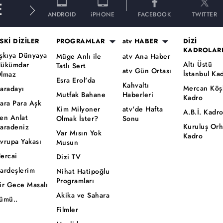
E
ANDROID
iPHONE
FACEBOOK
TWITTER
SKİ DİZİLER
PROGRAMLAR
atv HABER
DİZİ
KADROLAR
şkıya Dünyaya
Müge Anlı ile
atv Ana Haber
Altı Üstü
ükümdar
Tatlı Sert
atv Gün Ortası
İstanbul Ka
lmaz
Esra Erol'da
Kahvaltı
Mercan Köş
aradayı
Mutfak Bahane
Haberleri
Kadro
ara Para Aşk
Kim Milyoner
atv'de Hafta
A.B.İ. Kadr
en Anlat
Olmak İster?
Sonu
Kuruluş Or
aradeniz
Var Mısın Yok
Kadro
vrupa Yakası
Musun
ercai
Dizi TV
ardeşlerim
Nihat Hatipoğlu
Programları
ir Gece Masalı
Akika ve Sahara
ümü..
Filmler