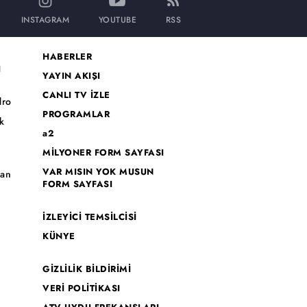
INSTAGRAM
YOUTUBE
RSS
HABERLER
I
YAYIN AKIŞI
CANLI TV İZLE
dro
PROGRAMLAR
k
a2
MİLYONER FORM SAYFASI
o
VAR MISIN YOK MUSUN
han
FORM SAYFASI
İZLEYİCİ TEMSİLCİSİ
KÜNYE
GİZLİLİK BİLDİRİMİ
VERİ POLİTİKASI