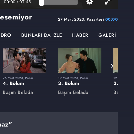
00:00
/
07:45
kesemiyor
27 Mart 2023, Pazartesi
00:00
ADRO
BUNLARI DA İZLE
HABER
GALERİ
26 Mart 2023, Pazar
19 Mart 2023, Pazar
12 Mart 2023
4. Bölüm
3. Bölüm
2. Bölü
Başım Belada
Başım Belada
Başım Be
maz"