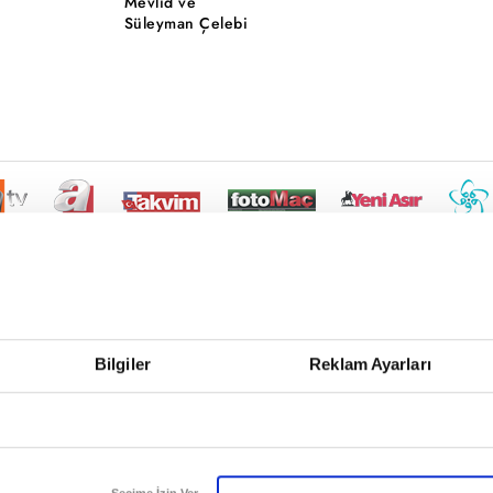
Mevlid ve
Süleyman Çelebi
Bilgiler
Reklam Ayarları
Seçime İzin Ver